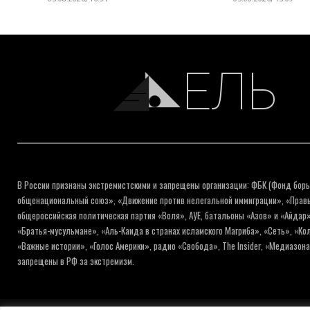
ЕЛЬ
В России признаны экстремистскими и запрещены организации: ФБК (Фонд борь
общенациональный союз», «Движение против нелегальной иммиграции», «Правый
общероссийская политическая партия «Воля», АУЕ, батальоны «Азов» и «Айдар»
«Братья-мусульмане», «Аль-Каида в странах исламского Магриба», «Сеть», «К
«Важные истории», «Голос Америки», радио «Свобода», The Insider, «Медиазон
запрещены в РФ за экстремизм.