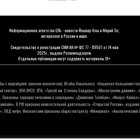
Информационное агентство ЕЛЬ - новости Йошкар-Олы и Марий Эл,
интересное в России и мире.
Свидетельство о регистрации СМИ ИА № ФС 77 - 89507 от 14 мая
2025г., выдано Роскомнадзором.
Отдельные публикации могут содержать материалы 18+
бы с коррупцией, признан иноагентом), Штабы Навального, «Национал-большевистск
 сектор», УНА-УНСО, УПА, «Тризуб им. Степана Бандеры», «Мизантропик дивижн», 
. Признаны террористическими и запрещены: «Движение Талибан», «Имарат Кавказ»,
олумбайн». В РФ признана нежелательной деятельность «Открытой России», издани
а», ОВД-инфо. Иноагентами признаны общество/центр «Мемориал», «Аналитический Ц