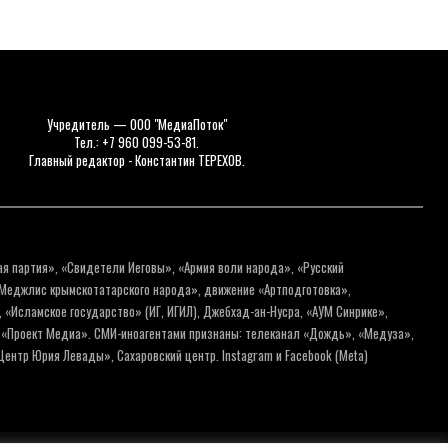
Учредитель — ООО "МедиаПоток"
Тел.: +7 960 099-53-81.
Главный редактор - Константин ТЕРЕХОВ.
ая партия», «Свидетели Иеговы», «Армия воли народа», «Русский
«Меджлис крымскотатарского народа», движение «Артподготовка»,
 «Исламское государство» (ИГ, ИГИЛ), Джебхад-ан-Нусра, «АУМ Синрике»,
я «Проект Медиа». СМИ-иноагентами признаны: телеканал «Дождь», «Медуза»,
ентр Юрия Левады», Сахаровский центр. Instagram и Facebook (Metа)