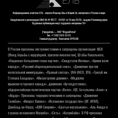
ЕЛЬ
Информационное агентство ЕЛЬ - новости Йошкар-Олы и Марий Эл, интересное в России и мире.
Свидетельство о регистрации СМИ ИА № ФС 77 - 89507 от 14 мая 2025г., выдано Роскомнадзором.
Отдельные публикации могут содержать материалы 18+
Учредитель — ООО "МедиаПоток"
Тел.: +7 960 099-53-81.
Главный редактор - Константин ТЕРЕХОВ.
В России признаны экстремистскими и запрещены организации: ФБК
(Фонд борьбы с коррупцией, признан иноагентом), Штабы Навального,
«Национал-большевистская партия», «Свидетели Иеговы», «Армия воли
народа», «Русский общенациональный союз», «Движение против
нелегальной иммиграции», «Правый сектор», УНА-УНСО, УПА, «Тризуб им.
Степана Бандеры», «Мизантропик дивижн», «Меджлис
крымскотатарского народа», движение «Артподготовка»,
общероссийская политическая партия «Воля», АУЕ, батальоны «Азов» и
«Айдар». Признаны террористическими и запрещены: «Движение
Талибан», «Имарат Кавказ», «Исламское государство» (ИГ, ИГИЛ),
Джебхад-ан-Нусра, «АУМ Синрике», «Братья-мусульмане», «Аль-Каида в
странах исламского Магриба», «Сеть», «Колумбайн». В РФ признана