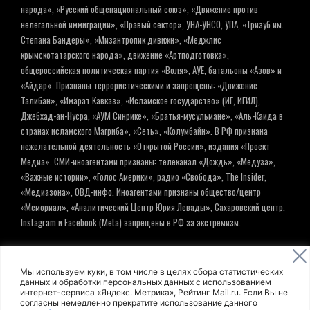
народа», «Русский общенациональный союз», «Движение против
нелегальной иммиграции», «Правый сектор», УНА-УНСО, УПА, «Тризуб им.
Степана Бандеры», «Мизантропик дивижн», «Меджлис
крымскотатарского народа», движение «Артподготовка»,
общероссийская политическая партия «Воля», АУЕ, батальоны «Азов» и
«Айдар». Признаны террористическими и запрещены: «Движение
Талибан», «Имарат Кавказ», «Исламское государство» (ИГ, ИГИЛ),
Джебхад-ан-Нусра, «АУМ Синрике», «Братья-мусульмане», «Аль-Каида в
странах исламского Магриба», «Сеть», «Колумбайн». В РФ признана
нежелательной деятельность «Открытой России», издания «Проект
Медиа». СМИ-иноагентами признаны: телеканал «Дождь», «Медуза»,
«Важные истории», «Голос Америки», радио «Свобода», The Insider,
«Медиазона», ОВД-инфо. Иноагентами признаны общество/центр
«Мемориал», «Аналитический Центр Юрия Левады», Сахаровский центр.
Instagram и Facebook (Metа) запрещены в РФ за экстремизм.
© ИНФОРМАЦИОННОЕ АГЕНТСТВО ЕЛЬ
Мы используем куки, в том числе в целях сбора статистических
данных и обработки персональных данных с использованием
интернет-сервиса «Яндекс. Метрика», Рейтинг Mail.ru. Если Вы не
Политика обработки персональных данных
согласны немедленно прекратите использование данного