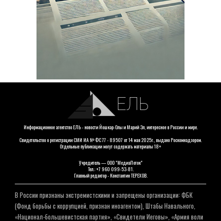
ЕЛЬ
Информационное агентство ЕЛЬ - новости Йошкар-Олы и Марий Эл, интересное в России и мире.
Свидетельство о регистрации СМИ ИА № ФС 77 - 89507 от 14 мая 2025г., выдано Роскомнадзором.
Отдельные публикации могут содержать материалы 18+
Учредитель — ООО "МедиаПоток"
Тел.: +7 960 099-53-81.
Главный редактор - Константин ТЕРЕХОВ.
В России признаны экстремистскими и запрещены организации: ФБК
(Фонд борьбы с коррупцией, признан иноагентом), Штабы Навального,
«Национал-большевистская партия», «Свидетели Иеговы», «Армия воли