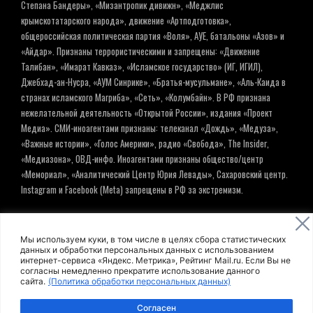
Степана Бандеры», «Мизантропик дивижн», «Меджлис
крымскотатарского народа», движение «Артподготовка»,
общероссийская политическая партия «Воля», АУЕ, батальоны «Азов» и
«Айдар». Признаны террористическими и запрещены: «Движение
Талибан», «Имарат Кавказ», «Исламское государство» (ИГ, ИГИЛ),
Джебхад-ан-Нусра, «АУМ Синрике», «Братья-мусульмане», «Аль-Каида в
странах исламского Магриба», «Сеть», «Колумбайн». В РФ признана
нежелательной деятельность «Открытой России», издания «Проект
Медиа». СМИ-иноагентами признаны: телеканал «Дождь», «Медуза»,
«Важные истории», «Голос Америки», радио «Свобода», The Insider,
«Медиазона», ОВД-инфо. Иноагентами признаны общество/центр
«Мемориал», «Аналитический Центр Юрия Левады», Сахаровский центр.
Instagram и Facebook (Metа) запрещены в РФ за экстремизм.
© ИНФОРМАЦИОННОЕ АГЕНТСТВО ЕЛЬ
Мы используем куки, в том числе в целях сбора статистических
данных и обработки персональных данных с использованием
интернет-сервиса «Яндекс. Метрика», Рейтинг Mail.ru. Если Вы не
Политика обработки персональных данных
согласны немедленно прекратите использование данного
сайта.
(Политика обработки персональных данных)
Пользовательское соглашение
Согласен