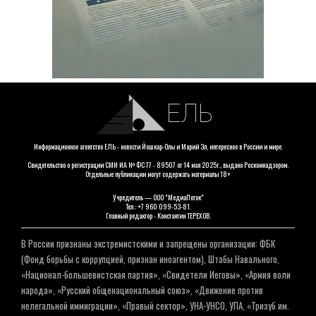
ЕЛЬ
Информационное агентство ЕЛЬ - новости Йошкар-Олы и Марий Эл, интересное в России и мире.
Свидетельство о регистрации СМИ ИА № ФС 77 - 89507 от 14 мая 2025г., выдано Роскомнадзором.
Отдельные публикации могут содержать материалы 18+
Учредитель — ООО "МедиаПоток"
Тел.: +7 960 099-53-81.
Главный редактор - Константин ТЕРЕХОВ.
В России признаны экстремистскими и запрещены организации: ФБК
(Фонд борьбы с коррупцией, признан иноагентом), Штабы Навального,
«Национал-большевистская партия», «Свидетели Иеговы», «Армия воли
народа», «Русский общенациональный союз», «Движение против
нелегальной иммиграции», «Правый сектор», УНА-УНСО, УПА, «Тризуб им.