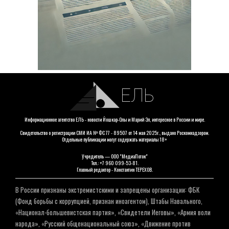
ЕЛЬ
Информационное агентство ЕЛЬ - новости Йошкар-Олы и Марий Эл, интересное в России и мире.
Свидетельство о регистрации СМИ ИА № ФС 77 - 89507 от 14 мая 2025г., выдано Роскомнадзором.
Отдельные публикации могут содержать материалы 18+
Учредитель — ООО "МедиаПоток"
Тел.: +7 960 099-53-81.
Главный редактор - Константин ТЕРЕХОВ.
В России признаны экстремистскими и запрещены организации: ФБК
(Фонд борьбы с коррупцией, признан иноагентом), Штабы Навального,
«Национал-большевистская партия», «Свидетели Иеговы», «Армия воли
народа», «Русский общенациональный союз», «Движение против