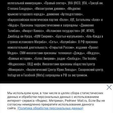
нелегальной иммиграции», «Правый сектор», УНА-УНСО, УПА, «Тризуб им.
Степана Бандеры», «Мизантропик дивижн», «Меджлис
крымскотатарского народа», движение «Артподготовка»,
общероссийская политическая партия «Воля», АУЕ, батальоны «Азов» и
«Айдар». Признаны террористическими и запрещены: «Движение
Талибан», «Имарат Кавказ», «Исламское государство» (ИГ, ИГИЛ),
Джебхад-ан-Нусра, «АУМ Синрике», «Братья-мусульмане», «Аль-Каида в
странах исламского Магриба», «Сеть», «Колумбайн». В РФ признана
нежелательной деятельность «Открытой России», издания «Проект
Медиа». СМИ-иноагентами признаны: телеканал «Дождь», «Медуза»,
«Важные истории», «Голос Америки», радио «Свобода», The Insider,
«Медиазона», ОВД-инфо. Иноагентами признаны общество/центр
«Мемориал», «Аналитический Центр Юрия Левады», Сахаровский центр.
Instagram и Facebook (Metа) запрещены в РФ за экстремизм.
© ИНФОРМАЦИОННОЕ АГЕНТСТВО ЕЛЬ
Мы используем куки, в том числе в целях сбора статистических
данных и обработки персональных данных с использованием
интернет-сервиса «Яндекс. Метрика», Рейтинг Mail.ru. Если Вы не
Политика обработки персональных данных
согласны немедленно прекратите использование данного
сайта.
(Политика обработки персональных данных)
Пользовательское соглашение