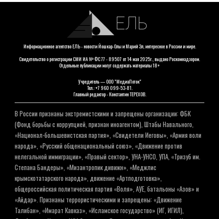
ЕЛЬ
Информационное агентство ЕЛЬ - новости Йошкар-Олы и Марий Эл, интересное в России и мире.
Свидетельство о регистрации СМИ ИА № ФС 77 - 89507 от 14 мая 2025г., выдано Роскомнадзором.
Отдельные публикации могут содержать материалы 18+
Учредитель — ООО "МедиаПоток"
Тел.: +7 960 099-53-81.
Главный редактор - Константин ТЕРЕХОВ.
В России признаны экстремистскими и запрещены организации: ФБК
(Фонд борьбы с коррупцией, признан иноагентом), Штабы Навального,
«Национал-большевистская партия», «Свидетели Иеговы», «Армия воли
народа», «Русский общенациональный союз», «Движение против
нелегальной иммиграции», «Правый сектор», УНА-УНСО, УПА, «Тризуб им.
Степана Бандеры», «Мизантропик дивижн», «Меджлис
крымскотатарского народа», движение «Артподготовка»,
общероссийская политическая партия «Воля», АУЕ, батальоны «Азов» и
«Айдар». Признаны террористическими и запрещены: «Движение
Талибан», «Имарат Кавказ», «Исламское государство» (ИГ, ИГИЛ),