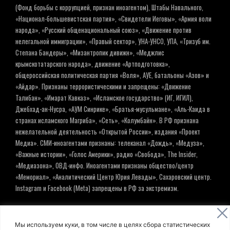
(Фонд борьбы с коррупцией, признан иноагентом), Штабы Навального,
«Национал-большевистская партия», «Свидетели Иеговы», «Армия воли
народа», «Русский общенациональный союз», «Движение против
нелегальной иммиграции», «Правый сектор», УНА-УНСО, УПА, «Тризуб им.
Степана Бандеры», «Мизантропик дивижн», «Меджлис
крымскотатарского народа», движение «Артподготовка»,
общероссийская политическая партия «Воля», АУЕ, батальоны «Азов» и
«Айдар». Признаны террористическими и запрещены: «Движение
Талибан», «Имарат Кавказ», «Исламское государство» (ИГ, ИГИЛ),
Джебхад-ан-Нусра, «АУМ Синрике», «Братья-мусульмане», «Аль-Каида в
странах исламского Магриба», «Сеть», «Колумбайн». В РФ признана
нежелательной деятельность «Открытой России», издания «Проект
Медиа». СМИ-иноагентами признаны: телеканал «Дождь», «Медуза»,
«Важные истории», «Голос Америки», радио «Свобода», The Insider,
«Медиазона», ОВД-инфо. Иноагентами признаны общество/центр
«Мемориал», «Аналитический Центр Юрия Левады», Сахаровский центр.
Instagram и Facebook (Metа) запрещены в РФ за экстремизм.
© ИНФОРМАЦИОННОЕ АГЕНТСТВО ЕЛЬ
Мы используем куки, в том числе в целях сбора статистических