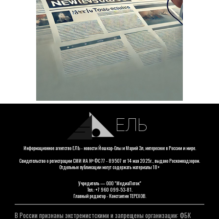
ЕЛЬ
Информационное агентство ЕЛЬ - новости Йошкар-Олы и Марий Эл, интересное в России и мире.
Свидетельство о регистрации СМИ ИА № ФС 77 - 89507 от 14 мая 2025г., выдано Роскомнадзором.
Отдельные публикации могут содержать материалы 18+
Учредитель — ООО "МедиаПоток"
Тел.: +7 960 099-53-81.
Главный редактор - Константин ТЕРЕХОВ.
В России признаны экстремистскими и запрещены организации: ФБК