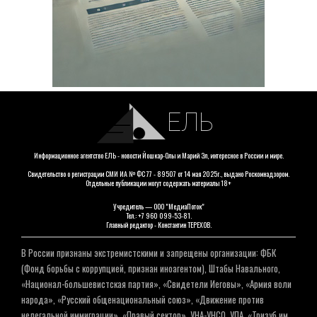
ЕЛЬ
Информационное агентство ЕЛЬ - новости Йошкар-Олы и Марий Эл, интересное в России и мире.
Свидетельство о регистрации СМИ ИА № ФС 77 - 89507 от 14 мая 2025г., выдано Роскомнадзором.
Отдельные публикации могут содержать материалы 18+
Учредитель — ООО "МедиаПоток"
Тел.: +7 960 099-53-81.
Главный редактор - Константин ТЕРЕХОВ.
В России признаны экстремистскими и запрещены организации: ФБК
(Фонд борьбы с коррупцией, признан иноагентом), Штабы Навального,
«Национал-большевистская партия», «Свидетели Иеговы», «Армия воли
народа», «Русский общенациональный союз», «Движение против
нелегальной иммиграции», «Правый сектор», УНА-УНСО, УПА, «Тризуб им.