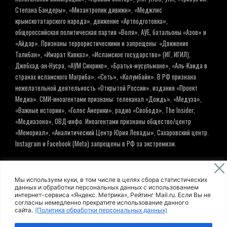
Степана Бандеры», «Мизантропик дивижн», «Меджлис
крымскотатарского народа», движение «Артподготовка»,
общероссийская политическая партия «Воля», АУЕ, батальоны «Азов» и
«Айдар». Признаны террористическими и запрещены: «Движение
Талибан», «Имарат Кавказ», «Исламское государство» (ИГ, ИГИЛ),
Джебхад-ан-Нусра, «АУМ Синрике», «Братья-мусульмане», «Аль-Каида в
странах исламского Магриба», «Сеть», «Колумбайн». В РФ признана
нежелательной деятельность «Открытой России», издания «Проект
Медиа». СМИ-иноагентами признаны: телеканал «Дождь», «Медуза»,
«Важные истории», «Голос Америки», радио «Свобода», The Insider,
«Медиазона», ОВД-инфо. Иноагентами признаны общество/центр
«Мемориал», «Аналитический Центр Юрия Левады», Сахаровский центр.
Instagram и Facebook (Metа) запрещены в РФ за экстремизм.
© ИНФОРМАЦИОННОЕ АГЕНТСТВО ЕЛЬ
Мы используем куки, в том числе в целях сбора статистических
данных и обработки персональных данных с использованием
интернет-сервиса «Яндекс. Метрика», Рейтинг Mail.ru. Если Вы не
Политика обработки персональных данных
согласны немедленно прекратите использование данного
сайта.
(Политика обработки персональных данных)
Пользовательское соглашение