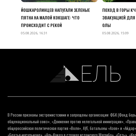
ЙОШКАРОЛИНЦЕВ НАПУГАЛИ ЗЕЛЕНЫЕ
ПОХОД В ГОРЫ К
ПЯТНА НА МАЛОЙ КОКШАГЕ: ЧТО
ЭВАКУАЦИЕЙ ДЛЯ 
ПРОИСХОДИТ С РЕКОЙ
ОЛЫ
05.08.2026, 16:31
05.08.2026, 15:09
ЕЛЬ
В России признаны экстремистскими и запрещены организации: ФБК (Фонд борь
общенациональный союз», «Движение против нелегальной иммиграции», «Правый
общероссийская политическая партия «Воля», АУЕ, батальоны «Азов» и «Айдар»
«Братья-мусульмане», «Аль-Каида в странах исламского Магриба», «Сеть», «К