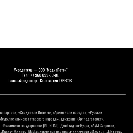
Учредитель — ООО "МедиаПоток"
Тел.: +7 960 099-53-81.
Главный редактор - Константин ТЕРЕХОВ.
ая партия», «Свидетели Иеговы», «Армия воли народа», «Русский
«Меджлис крымскотатарского народа», движение «Артподготовка»,
 «Исламское государство» (ИГ, ИГИЛ), Джебхад-ан-Нусра, «АУМ Синрике»,
я «Проект Медиа». СМИ-иноагентами признаны: телеканал «Дождь», «Медуза»,