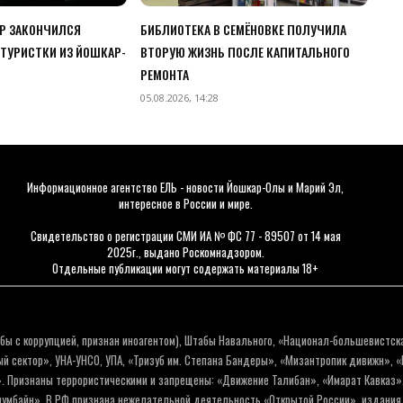
ЧР ЗАКОНЧИЛСЯ
БИБЛИОТЕКА В СЕМЁНОВКЕ ПОЛУЧИЛА
ТУРИСТКИ ИЗ ЙОШКАР-
ВТОРУЮ ЖИЗНЬ ПОСЛЕ КАПИТАЛЬНОГО
РЕМОНТА
05.08.2026, 14:28
Информационное агентство ЕЛЬ - новости Йошкар-Олы и Марий Эл,
интересное в России и мире.
Свидетельство о регистрации СМИ ИА № ФС 77 - 89507 от 14 мая
2025г., выдано Роскомнадзором.
Отдельные публикации могут содержать материалы 18+
бы с коррупцией, признан иноагентом), Штабы Навального, «Национал-большевистск
 сектор», УНА-УНСО, УПА, «Тризуб им. Степана Бандеры», «Мизантропик дивижн», 
. Признаны террористическими и запрещены: «Движение Талибан», «Имарат Кавказ»,
олумбайн». В РФ признана нежелательной деятельность «Открытой России», издани