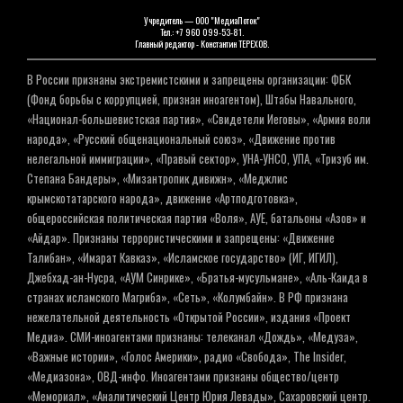
Учредитель — ООО "МедиаПоток"
Тел.: +7 960 099-53-81.
Главный редактор - Константин ТЕРЕХОВ.
В России признаны экстремистскими и запрещены организации: ФБК
(Фонд борьбы с коррупцией, признан иноагентом), Штабы Навального,
«Национал-большевистская партия», «Свидетели Иеговы», «Армия воли
народа», «Русский общенациональный союз», «Движение против
нелегальной иммиграции», «Правый сектор», УНА-УНСО, УПА, «Тризуб им.
Степана Бандеры», «Мизантропик дивижн», «Меджлис
крымскотатарского народа», движение «Артподготовка»,
общероссийская политическая партия «Воля», АУЕ, батальоны «Азов» и
«Айдар». Признаны террористическими и запрещены: «Движение
Талибан», «Имарат Кавказ», «Исламское государство» (ИГ, ИГИЛ),
Джебхад-ан-Нусра, «АУМ Синрике», «Братья-мусульмане», «Аль-Каида в
странах исламского Магриба», «Сеть», «Колумбайн». В РФ признана
нежелательной деятельность «Открытой России», издания «Проект
Медиа». СМИ-иноагентами признаны: телеканал «Дождь», «Медуза»,
«Важные истории», «Голос Америки», радио «Свобода», The Insider,
«Медиазона», ОВД-инфо. Иноагентами признаны общество/центр
«Мемориал», «Аналитический Центр Юрия Левады», Сахаровский центр.