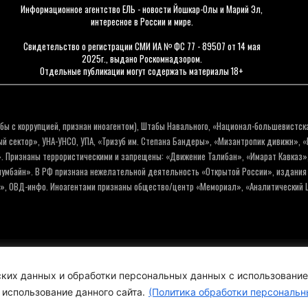
Информационное агентство ЕЛЬ - новости Йошкар-Олы и Марий Эл,
интересное в России и мире.
Свидетельство о регистрации СМИ ИА № ФС 77 - 89507 от 14 мая
2025г., выдано Роскомнадзором.
Отдельные публикации могут содержать материалы 18+
бы с коррупцией, признан иноагентом), Штабы Навального, «Национал-большевистск
 сектор», УНА-УНСО, УПА, «Тризуб им. Степана Бандеры», «Мизантропик дивижн», 
. Признаны террористическими и запрещены: «Движение Талибан», «Имарат Кавказ»,
олумбайн». В РФ признана нежелательной деятельность «Открытой России», издани
а», ОВД-инфо. Иноагентами признаны общество/центр «Мемориал», «Аналитический Ц
Политика обработки персо
еских данных и обработки персональных данных с использовани
 использование данного сайта.
(Политика обработки персональн