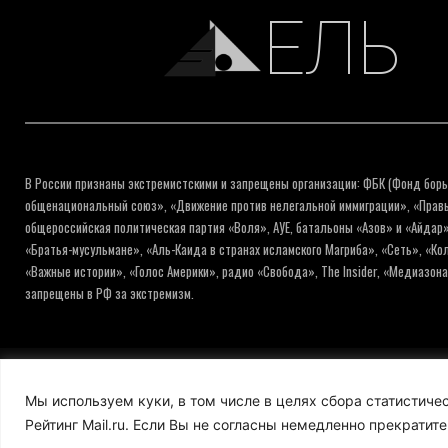
ЕЛЬ
В России признаны экстремистскими и запрещены организации: ФБК (Фонд борь
общенациональный союз», «Движение против нелегальной иммиграции», «Правый
общероссийская политическая партия «Воля», АУЕ, батальоны «Азов» и «Айдар»
«Братья-мусульмане», «Аль-Каида в странах исламского Магриба», «Сеть», «К
«Важные истории», «Голос Америки», радио «Свобода», The Insider, «Медиазон
запрещены в РФ за экстремизм.
© ИНФОРМАЦИОННОЕ АГЕНТСТВО ЕЛЬ
Мы используем куки, в том числе в целях сбора статистич
Рейтинг Mail.ru. Если Вы не согласны немедленно прекратите