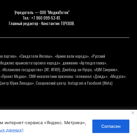
Учредитель — ООО "МедиаПоток"
Тел.: +7 960 099-53-81.
Главный редактор - Константин ТЕРЕХОВ.
ая партия», «Свидетели Иеговы», «Армия воли народа», «Русский
«Меджлис крымскотатарского народа», движение «Артподготовка»,
 «Исламское государство» (ИГ, ИГИЛ), Джебхад-ан-Нусра, «АУМ Синрике»,
я «Проект Медиа». СМИ-иноагентами признаны: телеканал «Дождь», «Медуза»,
ентр Юрия Левады», Сахаровский центр. Instagram и Facebook (Metа)
нальных данных
Пользовательское соглашение
ем интернет-сервиса «Яндекс. Метрика»,
Согласен
ых данных)