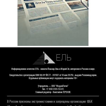
ЕЛЬ
Информационное агентство ЕЛЬ - новости Йошкар-Олы и Марий Эл, интересное в России и мире.
Свидетельство о регистрации СМИ ИА № ФС 77 - 89507 от 14 мая 2025г., выдано Роскомнадзором.
Отдельные публикации могут содержать материалы 18+
Учредитель — ООО "МедиаПоток"
Тел.: +7 960 099-53-81.
Главный редактор - Константин ТЕРЕХОВ.
В России признаны экстремистскими и запрещены организации: ФБК