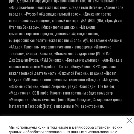
(Фонд борьбы с коррупцией, признан иноагентом), Штабы Навального,
«Национал-большевистская партия», «Свидетели Иеговы», «Армия воли
народа», «Русский общенациональный союз», «Движение против
нелегальной иммиграции», «Правый сектор», УНА-УНСО, УПА, «Тризуб им.
Степана Бандеры», «Мизантропик дивижн», «Меджлис
крымскотатарского народа», движение «Артподготовка»,
общероссийская политическая партия «Воля», АУЕ, батальоны «Азов» и
«Айдар». Признаны террористическими и запрещены: «Движение
Талибан», «Имарат Кавказ», «Исламское государство» (ИГ, ИГИЛ),
Джебхад-ан-Нусра, «АУМ Синрике», «Братья-мусульмане», «Аль-Каида в
странах исламского Магриба», «Сеть», «Колумбайн». В РФ признана
нежелательной деятельность «Открытой России», издания «Проект
Медиа». СМИ-иноагентами признаны: телеканал «Дождь», «Медуза»,
«Важные истории», «Голос Америки», радио «Свобода», The Insider,
«Медиазона», ОВД-инфо. Иноагентами признаны общество/центр
«Мемориал», «Аналитический Центр Юрия Левады», Сахаровский центр.
Instagram и Facebook (Metа) запрещены в РФ за экстремизм.
© ИНФОРМАЦИОННОЕ АГЕНТСТВО ЕЛЬ
Мы используем куки, в том числе в целях сбора статистических
данных и обработки персональных данных с использованием