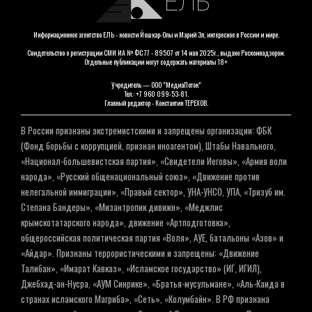
ЕЛЬ
Информационное агентство ЕЛЬ - новости Йошкар-Олы и Марий Эл, интересное в России и мире.
Свидетельство о регистрации СМИ ИА № ФС 77 - 89507 от 14 мая 2025г., выдано Роскомнадзором.
Отдельные публикации могут содержать материалы 18+
Учредитель — ООО "МедиаПоток"
Тел.: +7 960 099-53-81.
Главный редактор - Константин ТЕРЕХОВ.
В России признаны экстремистскими и запрещены организации: ФБК
(Фонд борьбы с коррупцией, признан иноагентом), Штабы Навального,
«Национал-большевистская партия», «Свидетели Иеговы», «Армия воли
народа», «Русский общенациональный союз», «Движение против
нелегальной иммиграции», «Правый сектор», УНА-УНСО, УПА, «Тризуб им.
Степана Бандеры», «Мизантропик дивижн», «Меджлис
крымскотатарского народа», движение «Артподготовка»,
общероссийская политическая партия «Воля», АУЕ, батальоны «Азов» и
«Айдар». Признаны террористическими и запрещены: «Движение
Талибан», «Имарат Кавказ», «Исламское государство» (ИГ, ИГИЛ),
Джебхад-ан-Нусра, «АУМ Синрике», «Братья-мусульмане», «Аль-Каида в
странах исламского Магриба», «Сеть», «Колумбайн». В РФ признана