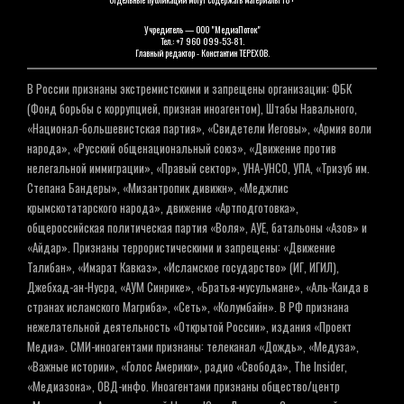
Учредитель — ООО "МедиаПоток"
Тел.: +7 960 099-53-81.
Главный редактор - Константин ТЕРЕХОВ.
В России признаны экстремистскими и запрещены организации: ФБК
(Фонд борьбы с коррупцией, признан иноагентом), Штабы Навального,
«Национал-большевистская партия», «Свидетели Иеговы», «Армия воли
народа», «Русский общенациональный союз», «Движение против
нелегальной иммиграции», «Правый сектор», УНА-УНСО, УПА, «Тризуб им.
Степана Бандеры», «Мизантропик дивижн», «Меджлис
крымскотатарского народа», движение «Артподготовка»,
общероссийская политическая партия «Воля», АУЕ, батальоны «Азов» и
«Айдар». Признаны террористическими и запрещены: «Движение
Талибан», «Имарат Кавказ», «Исламское государство» (ИГ, ИГИЛ),
Джебхад-ан-Нусра, «АУМ Синрике», «Братья-мусульмане», «Аль-Каида в
странах исламского Магриба», «Сеть», «Колумбайн». В РФ признана
нежелательной деятельность «Открытой России», издания «Проект
Медиа». СМИ-иноагентами признаны: телеканал «Дождь», «Медуза»,
«Важные истории», «Голос Америки», радио «Свобода», The Insider,
«Медиазона», ОВД-инфо. Иноагентами признаны общество/центр