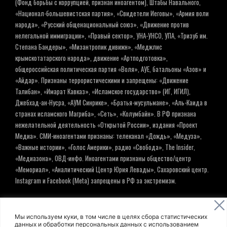
(Фонд борьбы с коррупцией, признан иноагентом), Штабы Навального,
«Национал-большевистская партия», «Свидетели Иеговы», «Армия воли
народа», «Русский общенациональный союз», «Движение против
нелегальной иммиграции», «Правый сектор», УНА-УНСО, УПА, «Тризуб им.
Степана Бандеры», «Мизантропик дивижн», «Меджлис
крымскотатарского народа», движение «Артподготовка»,
общероссийская политическая партия «Воля», АУЕ, батальоны «Азов» и
«Айдар». Признаны террористическими и запрещены: «Движение
Талибан», «Имарат Кавказ», «Исламское государство» (ИГ, ИГИЛ),
Джебхад-ан-Нусра, «АУМ Синрике», «Братья-мусульмане», «Аль-Каида в
странах исламского Магриба», «Сеть», «Колумбайн». В РФ признана
нежелательной деятельность «Открытой России», издания «Проект
Медиа». СМИ-иноагентами признаны: телеканал «Дождь», «Медуза»,
«Важные истории», «Голос Америки», радио «Свобода», The Insider,
«Медиазона», ОВД-инфо. Иноагентами признаны общество/центр
«Мемориал», «Аналитический Центр Юрия Левады», Сахаровский центр.
Instagram и Facebook (Metа) запрещены в РФ за экстремизм.
© ИНФОРМАЦИОННОЕ АГЕНТСТВО ЕЛЬ
Мы используем куки, в том числе в целях сбора статистических
данных и обработки персональных данных с использованием