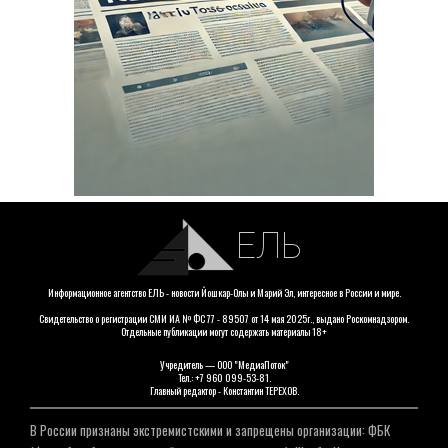
ЕЛЬ
Информационное агентство ЕЛЬ - новости Йошкар-Олы и Марий Эл, интересное в России и мире.
Свидетельство о регистрации СМИ ИА № ФС 77 - 89507 от 14 мая 2025г., выдано Роскомнадзором.
Отдельные публикации могут содержать материалы 18+
Учредитель — ООО "МедиаПоток"
Тел.: +7 960 099-53-81.
Главный редактор - Константин ТЕРЕХОВ.
В России признаны экстремистскими и запрещены организации: ФБК