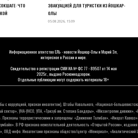
КОКШАГЕ: ЧТО
ЭВАКУАЦИЕЙ ДЛЯ ТУРИСТКИ ИЗ ЙОШКАР-
ЕКОЙ
ОЛЫ
05.08.2026, 15:09
Информационное агентство ЕЛЬ - новости Йошкар-Олы и Марий Эл,
интересное в России и мире.
Свидетельство о регистрации СМИ ИА № ФС 77 - 89507 от 14 мая
2025г., выдано Роскомнадзором.
Отдельные публикации могут содержать материалы 18+
бы с коррупцией, признан иноагентом), Штабы Навального, «Национал-большевистск
 сектор», УНА-УНСО, УПА, «Тризуб им. Степана Бандеры», «Мизантропик дивижн», 
. Признаны террористическими и запрещены: «Движение Талибан», «Имарат Кавказ»,
олумбайн». В РФ признана нежелательной деятельность «Открытой России», издани
а», ОВД-инфо. Иноагентами признаны общество/центр «Мемориал», «Аналитический Ц