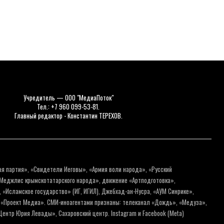
Учредитель — ООО "МедиаПоток"
Тел.: +7 960 099-53-81.
Главный редактор - Константин ТЕРЕХОВ.
ая партия», «Свидетели Иеговы», «Армия воли народа», «Русский
«Меджлис крымскотатарского народа», движение «Артподготовка»,
 «Исламское государство» (ИГ, ИГИЛ), Джебхад-ан-Нусра, «АУМ Синрике»,
я «Проект Медиа». СМИ-иноагентами признаны: телеканал «Дождь», «Медуза»,
ентр Юрия Левады», Сахаровский центр. Instagram и Facebook (Metа)