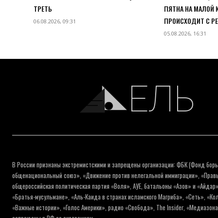
ТРЕТЬ
ПЯТНА НА МАЛОЙ 
ПРОИСХОДИТ С Р
06.08.2026, 09:31
05.08.2026, 16:31
ЕЛЬ
В России признаны экстремистскими и запрещены организации: ФБК (Фонд борь
общенациональный союз», «Движение против нелегальной иммиграции», «Правый
общероссийская политическая партия «Воля», АУЕ, батальоны «Азов» и «Айдар»
«Братья-мусульмане», «Аль-Каида в странах исламского Магриба», «Сеть», «К
«Важные истории», «Голос Америки», радио «Свобода», The Insider, «Медиазон
запрещены в РФ за экстремизм.