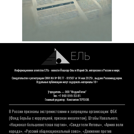
ЕЛЬ
Информационное агентство ЕЛЬ - новости Йошкар-Олы и Марий Эл, интересное в России и мире.
Свидетельство о регистрации СМИ ИА № ФС 77 - 89507 от 14 мая 2025г., выдано Роскомнадзором.
Отдельные публикации могут содержать материалы 18+
Учредитель — ООО "МедиаПоток"
Тел.: +7 960 099-53-81.
Главный редактор - Константин ТЕРЕХОВ.
В России признаны экстремистскими и запрещены организации: ФБК
(Фонд борьбы с коррупцией, признан иноагентом), Штабы Навального,
«Национал-большевистская партия», «Свидетели Иеговы», «Армия воли
народа», «Русский общенациональный союз», «Движение против