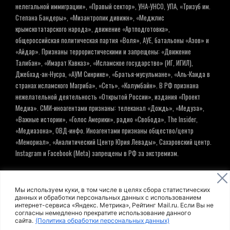
нелегальной иммиграции», «Правый сектор», УНА-УНСО, УПА, «Тризуб им.
Степана Бандеры», «Мизантропик дивижн», «Меджлис
крымскотатарского народа», движение «Артподготовка»,
общероссийская политическая партия «Воля», АУЕ, батальоны «Азов» и
«Айдар». Признаны террористическими и запрещены: «Движение
Талибан», «Имарат Кавказ», «Исламское государство» (ИГ, ИГИЛ),
Джебхад-ан-Нусра, «АУМ Синрике», «Братья-мусульмане», «Аль-Каида в
странах исламского Магриба», «Сеть», «Колумбайн». В РФ признана
нежелательной деятельность «Открытой России», издания «Проект
Медиа». СМИ-иноагентами признаны: телеканал «Дождь», «Медуза»,
«Важные истории», «Голос Америки», радио «Свобода», The Insider,
«Медиазона», ОВД-инфо. Иноагентами признаны общество/центр
«Мемориал», «Аналитический Центр Юрия Левады», Сахаровский центр.
Instagram и Facebook (Metа) запрещены в РФ за экстремизм.
© ИНФОРМАЦИОННОЕ АГЕНТСТВО ЕЛЬ
Мы используем куки, в том числе в целях сбора статистических
данных и обработки персональных данных с использованием
интернет-сервиса «Яндекс. Метрика», Рейтинг Mail.ru. Если Вы не
Политика обработки персональных данных
согласны немедленно прекратите использование данного
сайта.
(Политика обработки персональных данных)
Пользовательское соглашение