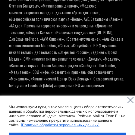
Степана Бандеры», «Мизантропик дивижн», «Меджлис
крымскотатарского народа», движение «Артподготовка»,
общероссийская политическая партия «Воля», АУЕ, батальоны «Азов» и
«Айдар». Признаны террористическими и запрещены: «Движение
Талибан», «Имарат Кавказ», «Исламское государство» (ИГ, ИГИЛ),
Джебхад-ан-Нусра, «АУМ Синрике», «Братья-мусульмане», «Аль-Каида в
странах исламского Магриба», «Сеть», «Колумбайн». В РФ признана
нежелательной деятельность «Открытой России», издания «Проект
Медиа». СМИ-иноагентами признаны: телеканал «Дождь», «Медуза»,
«Важные истории», «Голос Америки», радио «Свобода», The Insider,
«Медиазона», ОВД-инфо. Иноагентами признаны общество/центр
«Мемориал», «Аналитический Центр Юрия Левады», Сахаровский центр.
Instagram и Facebook (Metа) запрещены в РФ за экстремизм.
© ИНФОРМАЦИОННОЕ АГЕНТСТВО ЕЛЬ
Мы используем куки, в том числе в целях сбора статистических
данных и обработки персональных данных с использованием
интернет-сервиса «Яндекс. Метрика», Рейтинг Mail.ru. Если Вы не
Политика обработки персональных данных
согласны немедленно прекратите использование данного
сайта.
(Политика обработки персональных данных)
Пользовательское соглашение