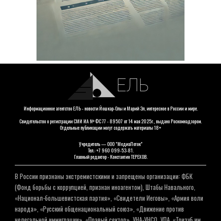
ЕЛЬ
Информационное агентство ЕЛЬ - новости Йошкар-Олы и Марий Эл, интересное в России и мире.
Свидетельство о регистрации СМИ ИА № ФС 77 - 89507 от 14 мая 2025г., выдано Роскомнадзором.
Отдельные публикации могут содержать материалы 18+
Учредитель — ООО "МедиаПоток"
Тел.: +7 960 099-53-81.
Главный редактор - Константин ТЕРЕХОВ.
В России признаны экстремистскими и запрещены организации: ФБК
(Фонд борьбы с коррупцией, признан иноагентом), Штабы Навального,
«Национал-большевистская партия», «Свидетели Иеговы», «Армия воли
народа», «Русский общенациональный союз», «Движение против
нелегальной иммиграции», «Правый сектор», УНА-УНСО, УПА, «Тризуб им.