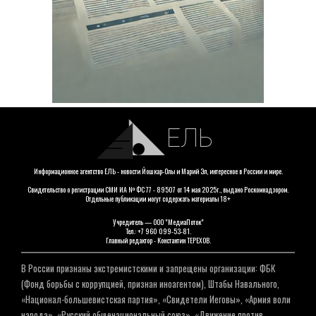
ЕЛЬ
Информационное агентство ЕЛЬ - новости Йошкар-Олы и Марий Эл, интересное в России и мире.
Свидетельство о регистрации СМИ ИА № ФС 77 - 89507 от 14 мая 2025г., выдано Роскомнадзором.
Отдельные публикации могут содержать материалы 18+
Учредитель — ООО "МедиаПоток"
Тел.: +7 960 099-53-81.
Главный редактор - Константин ТЕРЕХОВ.
В России признаны экстремистскими и запрещены организации: ФБК
(Фонд борьбы с коррупцией, признан иноагентом), Штабы Навального,
«Национал-большевистская партия», «Свидетели Иеговы», «Армия воли
народа», «Русский общенациональный союз», «Движение против