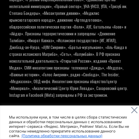
нелегальной иммиграции», «Правый сектор», УНА-УНСО, УПА, «Тризуб им.
Степана Бандеры», «Мизантропик дивижн», «Меджлис
крымскотатарского народа», движение «Артподготовка»,
общероссийская политическая партия «Воля», АУЕ, батальоны «Азов» и
«Айдар». Признаны террористическими и запрещены: «Движение
Талибан», «Имарат Кавказ», «Исламское государство» (ИГ, ИГИЛ),
Джебхад-ан-Нусра, «АУМ Синрике», «Братья-мусульмане», «Аль-Каида в
странах исламского Магриба», «Сеть», «Колумбайн». В РФ признана
нежелательной деятельность «Открытой России», издания «Проект
Медиа». СМИ-иноагентами признаны: телеканал «Дождь», «Медуза»,
«Важные истории», «Голос Америки», радио «Свобода», The Insider,
«Медиазона», ОВД-инфо. Иноагентами признаны общество/центр
«Мемориал», «Аналитический Центр Юрия Левады», Сахаровский центр.
Instagram и Facebook (Metа) запрещены в РФ за экстремизм.
© ИНФОРМАЦИОННОЕ АГЕНТСТВО ЕЛЬ
Мы используем куки, в том числе в целях сбора статистических
данных и обработки персональных данных с использованием
интернет-сервиса «Яндекс. Метрика», Рейтинг Mail.ru. Если Вы не
Политика обработки персональных данных
согласны немедленно прекратите использование данного
сайта.
(Политика обработки персональных данных)
Пользовательское соглашение