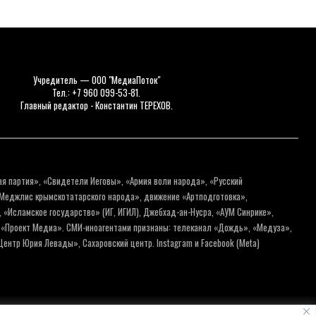
Учредитель — ООО "МедиаПоток"
Тел.: +7 960 099-53-81.
Главный редактор - Константин ТЕРЕХОВ.
ая партия», «Свидетели Иеговы», «Армия воли народа», «Русский
«Меджлис крымскотатарского народа», движение «Артподготовка»,
 «Исламское государство» (ИГ, ИГИЛ), Джебхад-ан-Нусра, «АУМ Синрике»,
я «Проект Медиа». СМИ-иноагентами признаны: телеканал «Дождь», «Медуза»,
ентр Юрия Левады», Сахаровский центр. Instagram и Facebook (Metа)