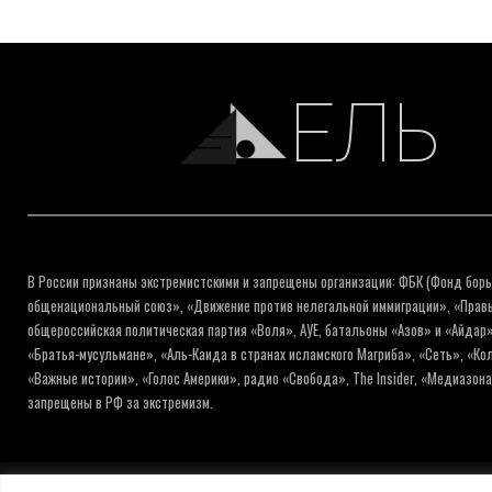
ЕЛЬ
В России признаны экстремистскими и запрещены организации: ФБК (Фонд борь
общенациональный союз», «Движение против нелегальной иммиграции», «Правый
общероссийская политическая партия «Воля», АУЕ, батальоны «Азов» и «Айдар»
«Братья-мусульмане», «Аль-Каида в странах исламского Магриба», «Сеть», «К
«Важные истории», «Голос Америки», радио «Свобода», The Insider, «Медиазон
запрещены в РФ за экстремизм.