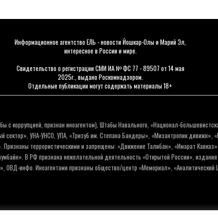
Информационное агентство ЕЛЬ - новости Йошкар-Олы и Марий Эл,
интересное в России и мире.
Свидетельство о регистрации СМИ ИА № ФС 77 - 89507 от 14 мая
2025г., выдано Роскомнадзором.
Отдельные публикации могут содержать материалы 18+
бы с коррупцией, признан иноагентом), Штабы Навального, «Национал-большевистск
 сектор», УНА-УНСО, УПА, «Тризуб им. Степана Бандеры», «Мизантропик дивижн», 
. Признаны террористическими и запрещены: «Движение Талибан», «Имарат Кавказ»,
олумбайн». В РФ признана нежелательной деятельность «Открытой России», издани
а», ОВД-инфо. Иноагентами признаны общество/центр «Мемориал», «Аналитический Ц