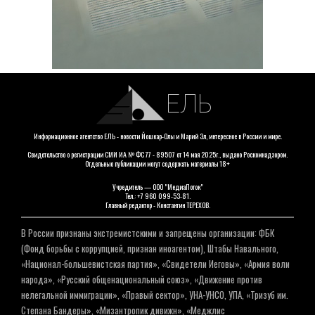
ЕЛЬ
Информационное агентство ЕЛЬ - новости Йошкар-Олы и Марий Эл, интересное в России и мире.
Свидетельство о регистрации СМИ ИА № ФС 77 - 89507 от 14 мая 2025г., выдано Роскомнадзором.
Отдельные публикации могут содержать материалы 18+
Учредитель — ООО "МедиаПоток"
Тел.: +7 960 099-53-81.
Главный редактор - Константин ТЕРЕХОВ.
В России признаны экстремистскими и запрещены организации: ФБК
(Фонд борьбы с коррупцией, признан иноагентом), Штабы Навального,
«Национал-большевистская партия», «Свидетели Иеговы», «Армия воли
народа», «Русский общенациональный союз», «Движение против
нелегальной иммиграции», «Правый сектор», УНА-УНСО, УПА, «Тризуб им.
Степана Бандеры», «Мизантропик дивижн», «Меджлис