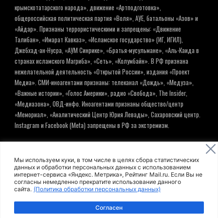
крымскотатарского народа», движение «Артподготовка»,
общероссийская политическая партия «Воля», АУЕ, батальоны «Азов» и
«Айдар». Признаны террористическими и запрещены: «Движение
Талибан», «Имарат Кавказ», «Исламское государство» (ИГ, ИГИЛ),
Джебхад-ан-Нусра, «АУМ Синрике», «Братья-мусульмане», «Аль-Каида в
странах исламского Магриба», «Сеть», «Колумбайн». В РФ признана
нежелательной деятельность «Открытой России», издания «Проект
Медиа». СМИ-иноагентами признаны: телеканал «Дождь», «Медуза»,
«Важные истории», «Голос Америки», радио «Свобода», The Insider,
«Медиазона», ОВД-инфо. Иноагентами признаны общество/центр
«Мемориал», «Аналитический Центр Юрия Левады», Сахаровский центр.
Instagram и Facebook (Metа) запрещены в РФ за экстремизм.
© ИНФОРМАЦИОННОЕ АГЕНТСТВО ЕЛЬ
Мы используем куки, в том числе в целях сбора статистических
данных и обработки персональных данных с использованием
интернет-сервиса «Яндекс. Метрика», Рейтинг Mail.ru. Если Вы не
Политика обработки персональных данных
согласны немедленно прекратите использование данного
сайта.
(Политика обработки персональных данных)
Пользовательское соглашение
Согласен