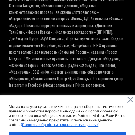
Степана Бандеры», «Мизантропик дивижн», «Меджлис
крымскотатарского народа», движение «Артподготовка»,
общероссийская политическая партия «Воля», АУЕ, батальоны «Азов» и
«Айдар». Признаны террористическими и запрещены: «Движение
Талибан», «Имарат Кавказ», «Исламское государство» (ИГ, ИГИЛ),
Джебхад-ан-Нусра, «АУМ Синрике», «Братья-мусульмане», «Аль-Каида в
странах исламского Магриба», «Сеть», «Колумбайн». В РФ признана
нежелательной деятельность «Открытой России», издания «Проект
Медиа». СМИ-иноагентами признаны: телеканал «Дождь», «Медуза»,
«Важные истории», «Голос Америки», радио «Свобода», The Insider,
«Медиазона», ОВД-инфо. Иноагентами признаны общество/центр
«Мемориал», «Аналитический Центр Юрия Левады», Сахаровский центр.
Instagram и Facebook (Metа) запрещены в РФ за экстремизм.
© ИНФОРМАЦИОННОЕ АГЕНТСТВО ЕЛЬ
Мы используем куки, в том числе в целях сбора статистических
данных и обработки персональных данных с использованием
интернет-сервиса «Яндекс. Метрика», Рейтинг Mail.ru. Если Вы не
Политика обработки персональных данных
согласны немедленно прекратите использование данного
сайта.
(Политика обработки персональных данных)
Пользовательское соглашение