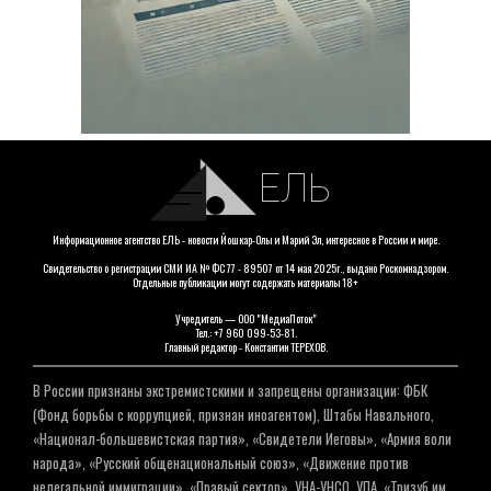
ЕЛЬ
Информационное агентство ЕЛЬ - новости Йошкар-Олы и Марий Эл, интересное в России и мире.
Свидетельство о регистрации СМИ ИА № ФС 77 - 89507 от 14 мая 2025г., выдано Роскомнадзором.
Отдельные публикации могут содержать материалы 18+
Учредитель — ООО "МедиаПоток"
Тел.: +7 960 099-53-81.
Главный редактор - Константин ТЕРЕХОВ.
В России признаны экстремистскими и запрещены организации: ФБК
(Фонд борьбы с коррупцией, признан иноагентом), Штабы Навального,
«Национал-большевистская партия», «Свидетели Иеговы», «Армия воли
народа», «Русский общенациональный союз», «Движение против
нелегальной иммиграции», «Правый сектор», УНА-УНСО, УПА, «Тризуб им.