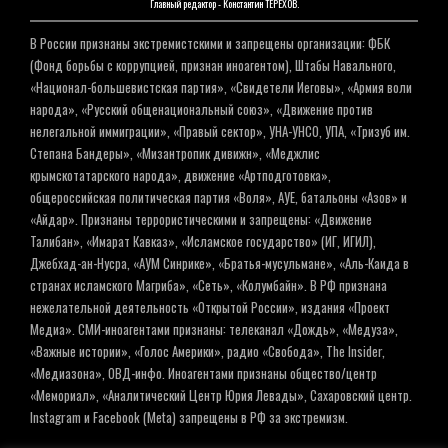
Главный редактор - Константин ТЕРЕХОВ.
В России признаны экстремистскими и запрещены организации: ФБК
(Фонд борьбы с коррупцией, признан иноагентом), Штабы Навального,
«Национал-большевистская партия», «Свидетели Иеговы», «Армия воли
народа», «Русский общенациональный союз», «Движение против
нелегальной иммиграции», «Правый сектор», УНА-УНСО, УПА, «Тризуб им.
Степана Бандеры», «Мизантропик дивижн», «Меджлис
крымскотатарского народа», движение «Артподготовка»,
общероссийская политическая партия «Воля», АУЕ, батальоны «Азов» и
«Айдар». Признаны террористическими и запрещены: «Движение
Талибан», «Имарат Кавказ», «Исламское государство» (ИГ, ИГИЛ),
Джебхад-ан-Нусра, «АУМ Синрике», «Братья-мусульмане», «Аль-Каида в
странах исламского Магриба», «Сеть», «Колумбайн». В РФ признана
нежелательной деятельность «Открытой России», издания «Проект
Медиа». СМИ-иноагентами признаны: телеканал «Дождь», «Медуза»,
«Важные истории», «Голос Америки», радио «Свобода», The Insider,
«Медиазона», ОВД-инфо. Иноагентами признаны общество/центр
«Мемориал», «Аналитический Центр Юрия Левады», Сахаровский центр.
Instagram и Facebook (Metа) запрещены в РФ за экстремизм.