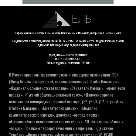
ЕЛЬ
Информационное агентство ЕЛЬ - новости Йошкар-Олы и Марий Эл, интересное в России и мире.
Свидетельство о регистрации СМИ ИА № ФС 77 - 89507 от 14 мая 2025г., выдано Роскомнадзором.
Отдельные публикации могут содержать материалы 18+
Учредитель — ООО "МедиаПоток"
Тел.: +7 960 099-53-81.
Главный редактор - Константин ТЕРЕХОВ.
В России признаны экстремистскими и запрещены организации: ФБК
(Фонд борьбы с коррупцией, признан иноагентом), Штабы Навального,
«Национал-большевистская партия», «Свидетели Иеговы», «Армия воли
народа», «Русский общенациональный союз», «Движение против
нелегальной иммиграции», «Правый сектор», УНА-УНСО, УПА, «Тризуб им.
Степана Бандеры», «Мизантропик дивижн», «Меджлис
крымскотатарского народа», движение «Артподготовка»,
общероссийская политическая партия «Воля», АУЕ, батальоны «Азов» и
«Айдар». Признаны террористическими и запрещены: «Движение
Талибан», «Имарат Кавказ», «Исламское государство» (ИГ, ИГИЛ),