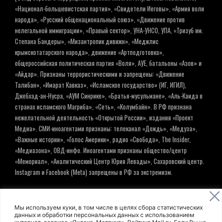
«Национал-большевистская партия», «Свидетели Иеговы», «Армия воли
народа», «Русский общенациональный союз», «Движение против
нелегальной иммиграции», «Правый сектор», УНА-УНСО, УПА, «Тризуб им.
Степана Бандеры», «Мизантропик дивижн», «Меджлис
крымскотатарского народа», движение «Артподготовка»,
общероссийская политическая партия «Воля», АУЕ, батальоны «Азов» и
«Айдар». Признаны террористическими и запрещены: «Движение
Талибан», «Имарат Кавказ», «Исламское государство» (ИГ, ИГИЛ),
Джебхад-ан-Нусра, «АУМ Синрике», «Братья-мусульмане», «Аль-Каида в
странах исламского Магриба», «Сеть», «Колумбайн». В РФ признана
нежелательной деятельность «Открытой России», издания «Проект
Медиа». СМИ-иноагентами признаны: телеканал «Дождь», «Медуза»,
«Важные истории», «Голос Америки», радио «Свобода», The Insider,
«Медиазона», ОВД-инфо. Иноагентами признаны общество/центр
«Мемориал», «Аналитический Центр Юрия Левады», Сахаровский центр.
Instagram и Facebook (Metа) запрещены в РФ за экстремизм.
© ИНФОРМАЦИОННОЕ АГЕНТСТВО ЕЛЬ
Мы используем куки, в том числе в целях сбора статистических
данных и обработки персональных данных с использованием