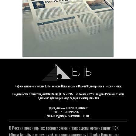
ЕЛЬ
Информационное агентство ЕЛЬ - новости Йошкар-Олы и Марий Эл, интересное в России и мире.
Свидетельство о регистрации СМИ ИА № ФС 77 - 89507 от 14 мая 2025г., выдано Роскомнадзором.
Отдельные публикации могут содержать материалы 18+
Учредитель — ООО "МедиаПоток"
Тел.: +7 960 099-53-81.
Главный редактор - Константин ТЕРЕХОВ.
В России признаны экстремистскими и запрещены организации: ФБК
(Фонд борьбы с коррупцией, признан иноагентом), Штабы Навального,