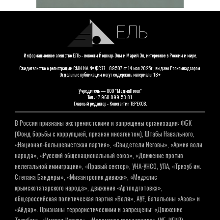
ЕЛЬ
Информационное агентство ЕЛЬ - новости Йошкар-Олы и Марий Эл, интересное в России и мире.
Свидетельство о регистрации СМИ ИА № ФС 77 - 89507 от 14 мая 2025г., выдано Роскомнадзором.
Отдельные публикации могут содержать материалы 18+
Учредитель — ООО "МедиаПоток"
Тел.: +7 960 099-53-81.
Главный редактор - Константин ТЕРЕХОВ.
В России признаны экстремистскими и запрещены организации: ФБК
(Фонд борьбы с коррупцией, признан иноагентом), Штабы Навального,
«Национал-большевистская партия», «Свидетели Иеговы», «Армия воли
народа», «Русский общенациональный союз», «Движение против
нелегальной иммиграции», «Правый сектор», УНА-УНСО, УПА, «Тризуб им.
Степана Бандеры», «Мизантропик дивижн», «Меджлис
крымскотатарского народа», движение «Артподготовка»,
общероссийская политическая партия «Воля», АУЕ, батальоны «Азов» и
«Айдар». Признаны террористическими и запрещены: «Движение