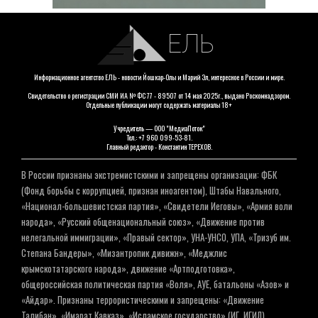
ЕЛЬ
Информационное агентство ЕЛЬ - новости Йошкар-Олы и Марий Эл, интересное в России и мире.
Свидетельство о регистрации СМИ ИА № ФС 77 - 89507 от 14 мая 2025г., выдано Роскомнадзором.
Отдельные публикации могут содержать материалы 18+
Учредитель — ООО "МедиаПоток"
Тел.: +7 960 099-53-81.
Главный редактор - Константин ТЕРЕХОВ.
В России признаны экстремистскими и запрещены организации: ФБК
(Фонд борьбы с коррупцией, признан иноагентом), Штабы Навального,
«Национал-большевистская партия», «Свидетели Иеговы», «Армия воли
народа», «Русский общенациональный союз», «Движение против
нелегальной иммиграции», «Правый сектор», УНА-УНСО, УПА, «Тризуб им.
Степана Бандеры», «Мизантропик дивижн», «Меджлис
крымскотатарского народа», движение «Артподготовка»,
общероссийская политическая партия «Воля», АУЕ, батальоны «Азов» и
«Айдар». Признаны террористическими и запрещены: «Движение
Талибан», «Имарат Кавказ», «Исламское государство» (ИГ, ИГИЛ),