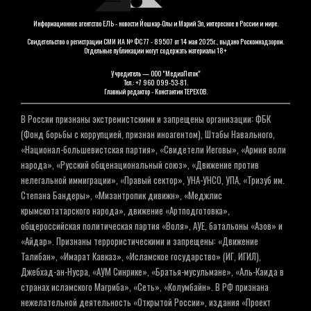
Информационное агентство ЕЛЬ - новости Йошкар-Олы и Марий Эл, интересное в России и мире.
Свидетельство о регистрации СМИ ИА № ФС 77 - 89507 от 14 мая 2025г., выдано Роскомнадзором.
Отдельные публикации могут содержать материалы 18+
Учредитель — ООО "МедиаПоток"
Тел.: +7 960 099-53-81.
Главный редактор - Константин ТЕРЕХОВ.
В России признаны экстремистскими и запрещены организации: ФБК
(Фонд борьбы с коррупцией, признан иноагентом), Штабы Навального,
«Национал-большевистская партия», «Свидетели Иеговы», «Армия воли
народа», «Русский общенациональный союз», «Движение против
нелегальной иммиграции», «Правый сектор», УНА-УНСО, УПА, «Тризуб им.
Степана Бандеры», «Мизантропик дивижн», «Меджлис
крымскотатарского народа», движение «Артподготовка»,
общероссийская политическая партия «Воля», АУЕ, батальоны «Азов» и
«Айдар». Признаны террористическими и запрещены: «Движение
Талибан», «Имарат Кавказ», «Исламское государство» (ИГ, ИГИЛ),
Джебхад-ан-Нусра, «АУМ Синрике», «Братья-мусульмане», «Аль-Каида в
странах исламского Магриба», «Сеть», «Колумбайн». В РФ признана
нежелательной деятельность «Открытой России», издания «Проект