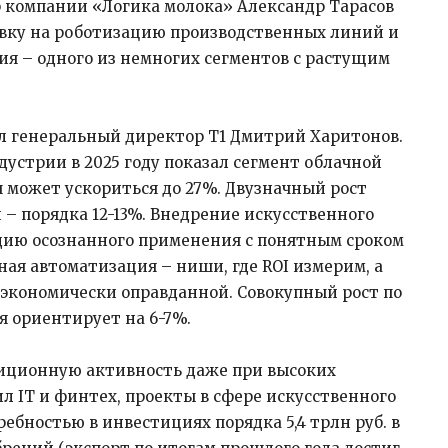
компании «Логика молока» Александр Тарасов
тавку на роботизацию производственных линий и
я – одного из немногих сегментов с растущим
л генеральный директор Т1 Дмитрий Харитонов.
дустрии в 2025 году показал сегмент облачной
п может ускориться до 27%. Двузначный рост
– порядка 12-13%. Внедрение искусственного
адию осознанного применения с понятным сроком
ая автоматизация – ниши, где ROI измерим, а
экономически оправданной. Совокупный рост по
я ориентирует на 6-7%.
тиционную активность даже при высоких
л IT и финтех, проекты в сфере искусственного
ебностью в инвестициях порядка 5,4 трлн руб. в