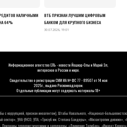
РЕДИТОВ НАЛИЧНЫМИ
ВТБ ПРИЗНАН ЛУЧШИМ ЦИФРОВЫМ
 НА 64%
БАНКОМ ДЛЯ КРУПНОГО БИЗНЕСА
30.07.2026, 19:01
Информационное агентство ЕЛЬ - новости Йошкар-Олы и Марий Эл,
интересное в России и мире.
Свидетельство о регистрации СМИ ИА № ФС 77 - 89507 от 14 мая
2025г., выдано Роскомнадзором.
Отдельные публикации могут содержать материалы 18+
бы с коррупцией, признан иноагентом), Штабы Навального, «Национал-большевистск
 сектор», УНА-УНСО, УПА, «Тризуб им. Степана Бандеры», «Мизантропик дивижн», 
. Признаны террористическими и запрещены: «Движение Талибан», «Имарат Кавказ»,