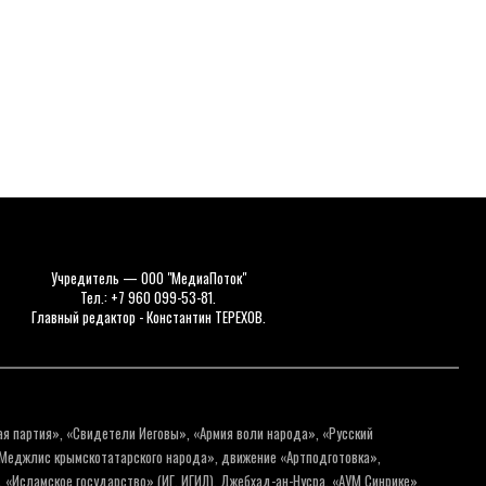
Учредитель — ООО "МедиаПоток"
Тел.: +7 960 099-53-81.
Главный редактор - Константин ТЕРЕХОВ.
ая партия», «Свидетели Иеговы», «Армия воли народа», «Русский
«Меджлис крымскотатарского народа», движение «Артподготовка»,
 «Исламское государство» (ИГ, ИГИЛ), Джебхад-ан-Нусра, «АУМ Синрике»,