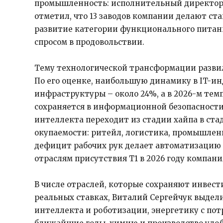
промышленность: исполнительный директор 
отметил, что 13 заводов компании делают с
развитие категории функционального питани
спросом в продовольствии.
Тему технологической трансформации разви
По его оценке, наибольшую динамику в IT-ин
инфраструктуры – около 24%, а в 2026-м тем
сохраняется в информационной безопасности 
интеллекта переходит из стадии хайпа в ст
окупаемости: ритейл, логистика, промышленн
дефицит рабочих рук делает автоматизацию 
отраслям присутствия Т1 в 2026 году компани
В числе отраслей, которые сохраняют инвес
реальных ставках, Виталий Сергейчук выдели
интеллекта и роботизации, энергетику с потр