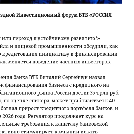
ыездной Инвестиционный форум ВТБ «РОССИЯ
ы или переход к устойчивому развитию?»
тейла и пищевой промышленности обсудили, как
го кредитования инициативу в финансировании
как меняется поведение частных инвесторов.
ения банка ВТБ Виталий Сергейчук назвал
ок финансирования бизнеса с кредитного на
блигационного рынка России достиг 35 трлн руб.
о, по оценке спикера, может приблизиться к 40
богнал прирост кредитного портфеля банков, и
 2026 года. Регулятор продолжает курс на
тельные требования к капиталу банковской
бъективно стимулирует компании искать