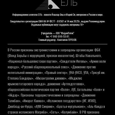
ЕЛЬ
Информационное агентство ЕЛЬ - новости Йошкар-Олы и Марий Эл, интересное в России и мире.
Свидетельство о регистрации СМИ ИА № ФС 77 - 89507 от 14 мая 2025г., выдано Роскомнадзором.
Отдельные публикации могут содержать материалы 18+
Учредитель — ООО "МедиаПоток"
Тел.: +7 960 099-53-81.
Главный редактор - Константин ТЕРЕХОВ.
В России признаны экстремистскими и запрещены организации: ФБК
(Фонд борьбы с коррупцией, признан иноагентом), Штабы Навального,
«Национал-большевистская партия», «Свидетели Иеговы», «Армия воли
народа», «Русский общенациональный союз», «Движение против
нелегальной иммиграции», «Правый сектор», УНА-УНСО, УПА, «Тризуб им.
Степана Бандеры», «Мизантропик дивижн», «Меджлис
крымскотатарского народа», движение «Артподготовка»,
общероссийская политическая партия «Воля», АУЕ, батальоны «Азов» и
«Айдар». Признаны террористическими и запрещены: «Движение
Талибан», «Имарат Кавказ», «Исламское государство» (ИГ, ИГИЛ),
Джебхад-ан-Нусра, «АУМ Синрике», «Братья-мусульмане», «Аль-Каида в
странах исламского Магриба», «Сеть», «Колумбайн». В РФ признана