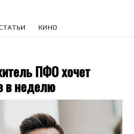
CТАТЬИ
КИНО
житель ПФО хочет
з в неделю