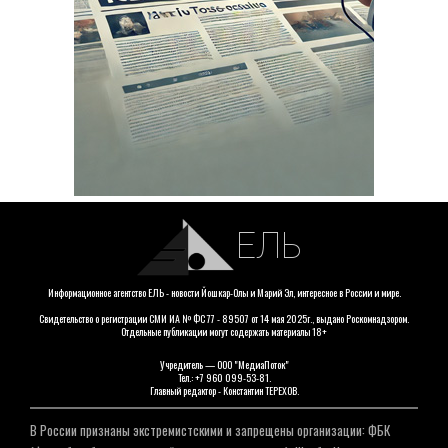
ЕЛЬ
Информационное агентство ЕЛЬ - новости Йошкар-Олы и Марий Эл, интересное в России и мире.
Свидетельство о регистрации СМИ ИА № ФС 77 - 89507 от 14 мая 2025г., выдано Роскомнадзором.
Отдельные публикации могут содержать материалы 18+
Учредитель — ООО "МедиаПоток"
Тел.: +7 960 099-53-81.
Главный редактор - Константин ТЕРЕХОВ.
В России признаны экстремистскими и запрещены организации: ФБК