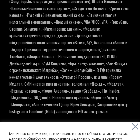
(Фонд борьбы с коррупцией, признан иноагентом), Штабы Навального,
«Национал-большевистская партия», «Свидетели Иеговы», «Армия воли
народа», «Русский общенациональный союз», «Движение против
нелегальной иммиграции», «Правый сектор», УНА-УНСО, УПА, «Тризуб им.
Степана Бандеры», «Мизантропик дивижн», «Меджлис
крымскотатарского народа», движение «Артподготовка»,
общероссийская политическая партия «Воля», АУЕ, батальоны «Азов» и
«Айдар». Признаны террористическими и запрещены: «Движение
Талибан», «Имарат Кавказ», «Исламское государство» (ИГ, ИГИЛ),
Джебхад-ан-Нусра, «АУМ Синрике», «Братья-мусульмане», «Аль-Каида в
странах исламского Магриба», «Сеть», «Колумбайн». В РФ признана
нежелательной деятельность «Открытой России», издания «Проект
Медиа». СМИ-иноагентами признаны: телеканал «Дождь», «Медуза»,
«Важные истории», «Голос Америки», радио «Свобода», The Insider,
«Медиазона», ОВД-инфо. Иноагентами признаны общество/центр
«Мемориал», «Аналитический Центр Юрия Левады», Сахаровский центр.
Instagram и Facebook (Metа) запрещены в РФ за экстремизм.
© ИНФОРМАЦИОННОЕ АГЕНТСТВО ЕЛЬ
Мы используем куки, в том числе в целях сбора статистических
данных и обработки персональных данных с использованием