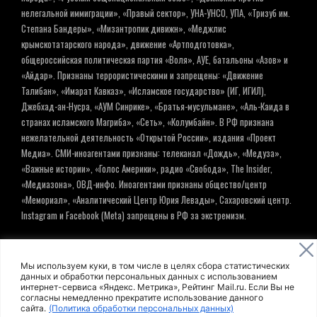
нелегальной иммиграции», «Правый сектор», УНА-УНСО, УПА, «Тризуб им.
Степана Бандеры», «Мизантропик дивижн», «Меджлис
крымскотатарского народа», движение «Артподготовка»,
общероссийская политическая партия «Воля», АУЕ, батальоны «Азов» и
«Айдар». Признаны террористическими и запрещены: «Движение
Талибан», «Имарат Кавказ», «Исламское государство» (ИГ, ИГИЛ),
Джебхад-ан-Нусра, «АУМ Синрике», «Братья-мусульмане», «Аль-Каида в
странах исламского Магриба», «Сеть», «Колумбайн». В РФ признана
нежелательной деятельность «Открытой России», издания «Проект
Медиа». СМИ-иноагентами признаны: телеканал «Дождь», «Медуза»,
«Важные истории», «Голос Америки», радио «Свобода», The Insider,
«Медиазона», ОВД-инфо. Иноагентами признаны общество/центр
«Мемориал», «Аналитический Центр Юрия Левады», Сахаровский центр.
Instagram и Facebook (Metа) запрещены в РФ за экстремизм.
© ИНФОРМАЦИОННОЕ АГЕНТСТВО ЕЛЬ
Мы используем куки, в том числе в целях сбора статистических
данных и обработки персональных данных с использованием
интернет-сервиса «Яндекс. Метрика», Рейтинг Mail.ru. Если Вы не
Политика обработки персональных данных
согласны немедленно прекратите использование данного
сайта.
(Политика обработки персональных данных)
Пользовательское соглашение