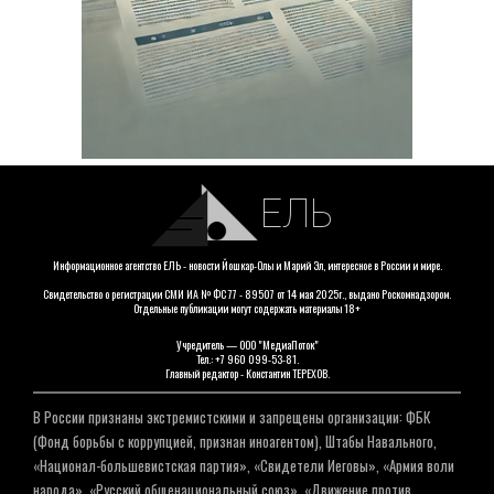
ЕЛЬ
Информационное агентство ЕЛЬ - новости Йошкар-Олы и Марий Эл, интересное в России и мире.
Свидетельство о регистрации СМИ ИА № ФС 77 - 89507 от 14 мая 2025г., выдано Роскомнадзором.
Отдельные публикации могут содержать материалы 18+
Учредитель — ООО "МедиаПоток"
Тел.: +7 960 099-53-81.
Главный редактор - Константин ТЕРЕХОВ.
В России признаны экстремистскими и запрещены организации: ФБК
(Фонд борьбы с коррупцией, признан иноагентом), Штабы Навального,
«Национал-большевистская партия», «Свидетели Иеговы», «Армия воли
народа», «Русский общенациональный союз», «Движение против