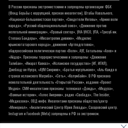
В России признаны экстремистскими и запрещены организации: ФБК
(Фонд борьбы с коррупцией, признан иноагентом), Штабы Навального,
«Национал-большевистская партия», «Свидетели Иеговы», «Армия воли
народа», «Русский общенациональный союз», «Движение против
нелегальной иммиграции», «Правый сектор», УНА-УНСО, УПА, «Тризуб им.
Степана Бандеры», «Мизантропик дивижн», «Меджлис
крымскотатарского народа», движение «Артподготовка»,
общероссийская политическая партия «Воля», АУЕ, батальоны «Азов» и
«Айдар». Признаны террористическими и запрещены: «Движение
Талибан», «Имарат Кавказ», «Исламское государство» (ИГ, ИГИЛ),
Джебхад-ан-Нусра, «АУМ Синрике», «Братья-мусульмане», «Аль-Каида в
странах исламского Магриба», «Сеть», «Колумбайн». В РФ признана
нежелательной деятельность «Открытой России», издания «Проект
Медиа». СМИ-иноагентами признаны: телеканал «Дождь», «Медуза»,
«Важные истории», «Голос Америки», радио «Свобода», The Insider,
«Медиазона», ОВД-инфо. Иноагентами признаны общество/центр
«Мемориал», «Аналитический Центр Юрия Левады», Сахаровский центр.
Instagram и Facebook (Metа) запрещены в РФ за экстремизм.