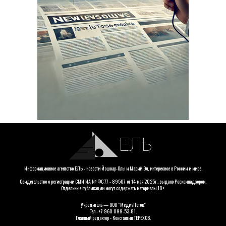
ЕЛЬ
Информационное агентство ЕЛЬ - новости Йошкар-Олы и Марий Эл, интересное в России и мире.
Свидетельство о регистрации СМИ ИА № ФС 77 - 89507 от 14 мая 2025г., выдано Роскомнадзором.
Отдельные публикации могут содержать материалы 18+
Учредитель — ООО "МедиаПоток"
Тел.: +7 960 099-53-81.
Главный редактор - Константин ТЕРЕХОВ.