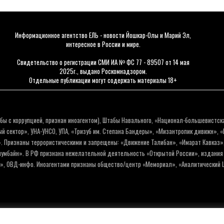
Информационное агентство ЕЛЬ - новости Йошкар-Олы и Марий Эл,
интересное в России и мире.
Свидетельство о регистрации СМИ ИА № ФС 77 - 89507 от 14 мая
2025г., выдано Роскомнадзором.
Отдельные публикации могут содержать материалы 18+
бы с коррупцией, признан иноагентом), Штабы Навального, «Национал-большевистск
 сектор», УНА-УНСО, УПА, «Тризуб им. Степана Бандеры», «Мизантропик дивижн», 
. Признаны террористическими и запрещены: «Движение Талибан», «Имарат Кавказ»,
олумбайн». В РФ признана нежелательной деятельность «Открытой России», издани
а», ОВД-инфо. Иноагентами признаны общество/центр «Мемориал», «Аналитический Ц
Политика обработки персо