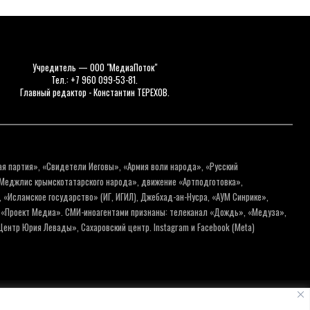
Учредитель — ООО "МедиаПоток"
Тел.: +7 960 099-53-81.
Главный редактор - Константин ТЕРЕХОВ.
ая партия», «Свидетели Иеговы», «Армия воли народа», «Русский
«Меджлис крымскотатарского народа», движение «Артподготовка»,
 «Исламское государство» (ИГ, ИГИЛ), Джебхад-ан-Нусра, «АУМ Синрике»,
я «Проект Медиа». СМИ-иноагентами признаны: телеканал «Дождь», «Медуза»,
ентр Юрия Левады», Сахаровский центр. Instagram и Facebook (Metа)
нальных данных
Пользовательское соглашение