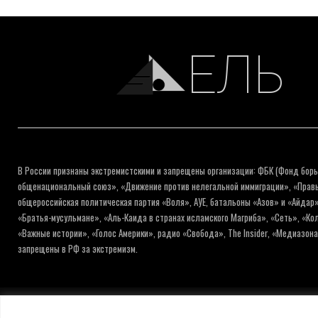
ЕЛЬ
В России признаны экстремистскими и запрещены организации: ФБК (Фонд борь
общенациональный союз», «Движение против нелегальной иммиграции», «Правый
общероссийская политическая партия «Воля», АУЕ, батальоны «Азов» и «Айдар»
«Братья-мусульмане», «Аль-Каида в странах исламского Магриба», «Сеть», «К
«Важные истории», «Голос Америки», радио «Свобода», The Insider, «Медиазон
запрещены в РФ за экстремизм.
© ИНФОРМАЦИОННОЕ АГЕНТСТВО ЕЛЬ