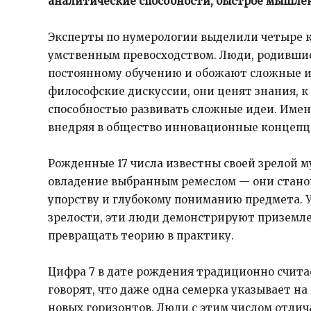
аналитические способности, быстрое мышлен
Эксперты по нумерологии выделили четыре к
умственным превосходством. Люди, родившиес
постоянному обучению и обожают сложные и
философские дискуссии, они ценят знания, 
способностью развивать сложные идеи. Имен
внедряя в общество инновационные концепци
Рожденные 17 числа известны своей зрелой м
овладение выбранным ремеслом — они станов
упорству и глубокому пониманию предмета. 
зрелости, эти люди демонстрируют приземле
превращать теорию в практику.​
Цифра 7 в дате рождения традиционно счита
говорят, что даже одна семерка указывает 
новых горизонтов. Люди с этим числом отл