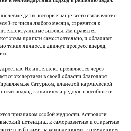
ие и нестандартный подход к решению задач.​
лючевые даты, которые чаще всего связывают с
я 3-го числа любого месяца, стремятся к
нтеллектуальные вызовы. Им нравятся
к которым пришли самостоятельно, и обладают
но такие личности движут прогресс вперед,
и.​
удростью. Их интеллект проявляется через
ятся экспертами в своей области благодаря
Управляемые Сатурном, планетой кармической
нный подход к знаниям и редкую способность
ется признаком особой мудрости. Астрологи
на высокий потенциал к саморазвитию и открытию
ичаются глубокими размышлениями, стремлением