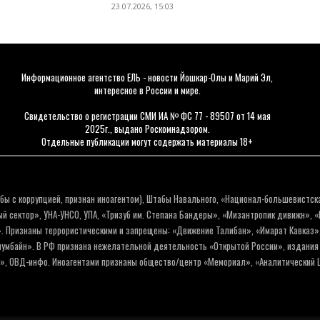
23.07.2026, 15:03
Информационное агентство ЕЛЬ - новости Йошкар-Олы и Марий Эл,
интересное в России и мире.
Свидетельство о регистрации СМИ ИА № ФС 77 - 89507 от 14 мая
2025г., выдано Роскомнадзором.
Отдельные публикации могут содержать материалы 18+
бы с коррупцией, признан иноагентом), Штабы Навального, «Национал-большевистск
 сектор», УНА-УНСО, УПА, «Тризуб им. Степана Бандеры», «Мизантропик дивижн», 
. Признаны террористическими и запрещены: «Движение Талибан», «Имарат Кавказ»,
олумбайн». В РФ признана нежелательной деятельность «Открытой России», издани
а», ОВД-инфо. Иноагентами признаны общество/центр «Мемориал», «Аналитический Ц