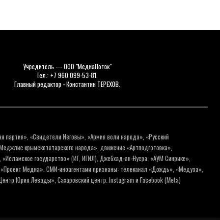
Учредитель — ООО "МедиаПоток"
Тел.: +7 960 099-53-81.
Главный редактор - Константин ТЕРЕХОВ.
ая партия», «Свидетели Иеговы», «Армия воли народа», «Русский
«Меджлис крымскотатарского народа», движение «Артподготовка»,
 «Исламское государство» (ИГ, ИГИЛ), Джебхад-ан-Нусра, «АУМ Синрике»,
я «Проект Медиа». СМИ-иноагентами признаны: телеканал «Дождь», «Медуза»,
ентр Юрия Левады», Сахаровский центр. Instagram и Facebook (Metа)