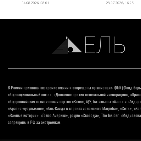
04.08.2026, 08:01
23.07.2026, 16:25
ЕЛЬ
В России признаны экстремистскими и запрещены организации: ФБК (Фонд борь
общенациональный союз», «Движение против нелегальной иммиграции», «Правый
общероссийская политическая партия «Воля», АУЕ, батальоны «Азов» и «Айдар»
«Братья-мусульмане», «Аль-Каида в странах исламского Магриба», «Сеть», «К
«Важные истории», «Голос Америки», радио «Свобода», The Insider, «Медиазон
запрещены в РФ за экстремизм.