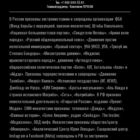
Тел.: +7 960 099-53-81.
Главный редактор - Константин ТЕРЕХОВ.
В России признаны экстремистскими и запрещены организации: ФБК
(Фонд борьбы с коррупцией, признан иноагентом), Штабы Навального,
«Национал-большевистская партия», «Свидетели Иеговы», «Армия воли
народа», «Русский общенациональный союз», «Движение против
нелегальной иммиграции», «Правый сектор», УНА-УНСО, УПА, «Тризуб им.
Степана Бандеры», «Мизантропик дивижн», «Меджлис
крымскотатарского народа», движение «Артподготовка»,
общероссийская политическая партия «Воля», АУЕ, батальоны «Азов» и
«Айдар». Признаны террористическими и запрещены: «Движение
Талибан», «Имарат Кавказ», «Исламское государство» (ИГ, ИГИЛ),
Джебхад-ан-Нусра, «АУМ Синрике», «Братья-мусульмане», «Аль-Каида в
странах исламского Магриба», «Сеть», «Колумбайн». В РФ признана
нежелательной деятельность «Открытой России», издания «Проект
Медиа». СМИ-иноагентами признаны: телеканал «Дождь», «Медуза»,
«Важные истории», «Голос Америки», радио «Свобода», The Insider,
«Медиазона», ОВД-инфо. Иноагентами признаны общество/центр
«Мемориал», «Аналитический Центр Юрия Левады», Сахаровский центр.
Instagram и Facebook (Metа) запрещены в РФ за экстремизм.