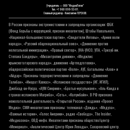
Учредитель — ООО "МедиаПоток"
Тел.: +7 960 099-53-81.
Главный редактор - Константин ТЕРЕХОВ.
В России признаны экстремистскими и запрещены организации: ФБК
(Фонд борьбы с коррупцией, признан иноагентом), Штабы Навального,
«Национал-большевистская партия», «Свидетели Иеговы», «Армия воли
народа», «Русский общенациональный союз», «Движение против
нелегальной иммиграции», «Правый сектор», УНА-УНСО, УПА, «Тризуб им.
Степана Бандеры», «Мизантропик дивижн», «Меджлис
крымскотатарского народа», движение «Артподготовка»,
общероссийская политическая партия «Воля», АУЕ, батальоны «Азов» и
«Айдар». Признаны террористическими и запрещены: «Движение
Талибан», «Имарат Кавказ», «Исламское государство» (ИГ, ИГИЛ),
Джебхад-ан-Нусра, «АУМ Синрике», «Братья-мусульмане», «Аль-Каида в
странах исламского Магриба», «Сеть», «Колумбайн». В РФ признана
нежелательной деятельность «Открытой России», издания «Проект
Медиа». СМИ-иноагентами признаны: телеканал «Дождь», «Медуза»,
«Важные истории», «Голос Америки», радио «Свобода», The Insider,
«Медиазона», ОВД-инфо. Иноагентами признаны общество/центр
«Мемориал», «Аналитический Центр Юрия Левады», Сахаровский центр.