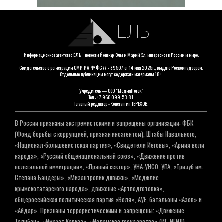
ЕЛЬ
Информационное агентство ЕЛЬ - новости Йошкар-Олы и Марий Эл, интересное в России и мире.
Свидетельство о регистрации СМИ ИА № ФС 77 - 89507 от 14 мая 2025г., выдано Роскомнадзором.
Отдельные публикации могут содержать материалы 18+
Учредитель — ООО "МедиаПоток"
Тел.: +7 960 099-53-81.
Главный редактор - Константин ТЕРЕХОВ.
В России признаны экстремистскими и запрещены организации: ФБК
(Фонд борьбы с коррупцией, признан иноагентом), Штабы Навального,
«Национал-большевистская партия», «Свидетели Иеговы», «Армия воли
народа», «Русский общенациональный союз», «Движение против
нелегальной иммиграции», «Правый сектор», УНА-УНСО, УПА, «Тризуб им.
Степана Бандеры», «Мизантропик дивижн», «Меджлис
крымскотатарского народа», движение «Артподготовка»,
общероссийская политическая партия «Воля», АУЕ, батальоны «Азов» и
«Айдар». Признаны террористическими и запрещены: «Движение
Талибан», «Имарат Кавказ», «Исламское государство» (ИГ, ИГИЛ),