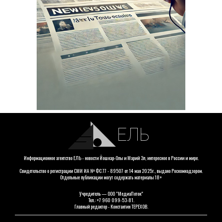
ЕЛЬ
Информационное агентство ЕЛЬ - новости Йошкар-Олы и Марий Эл, интересное в России и мире.
Свидетельство о регистрации СМИ ИА № ФС 77 - 89507 от 14 мая 2025г., выдано Роскомнадзором.
Отдельные публикации могут содержать материалы 18+
Учредитель — ООО "МедиаПоток"
Тел.: +7 960 099-53-81.
Главный редактор - Константин ТЕРЕХОВ.