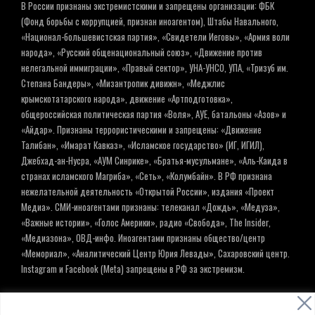
В России признаны экстремистскими и запрещены организации: ФБК
(Фонд борьбы с коррупцией, признан иноагентом), Штабы Навального,
«Национал-большевистская партия», «Свидетели Иеговы», «Армия воли
народа», «Русский общенациональный союз», «Движение против
нелегальной иммиграции», «Правый сектор», УНА-УНСО, УПА, «Тризуб им.
Степана Бандеры», «Мизантропик дивижн», «Меджлис
крымскотатарского народа», движение «Артподготовка»,
общероссийская политическая партия «Воля», АУЕ, батальоны «Азов» и
«Айдар». Признаны террористическими и запрещены: «Движение
Талибан», «Имарат Кавказ», «Исламское государство» (ИГ, ИГИЛ),
Джебхад-ан-Нусра, «АУМ Синрике», «Братья-мусульмане», «Аль-Каида в
странах исламского Магриба», «Сеть», «Колумбайн». В РФ признана
нежелательной деятельность «Открытой России», издания «Проект
Медиа». СМИ-иноагентами признаны: телеканал «Дождь», «Медуза»,
«Важные истории», «Голос Америки», радио «Свобода», The Insider,
«Медиазона», ОВД-инфо. Иноагентами признаны общество/центр
«Мемориал», «Аналитический Центр Юрия Левады», Сахаровский центр.
Instagram и Facebook (Metа) запрещены в РФ за экстремизм.