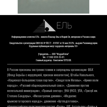
ЕЛЬ
Информационное агентство ЕЛЬ - новости Йошкар-Олы и Марий Эл, интересное в России и мире.
Свидетельство о регистрации СМИ ИА № ФС 77 - 89507 от 14 мая 2025г., выдано Роскомнадзором.
Отдельные публикации могут содержать материалы 18+
Учредитель — ООО "МедиаПоток"
Тел.: +7 960 099-53-81.
Главный редактор - Константин ТЕРЕХОВ.
В России признаны экстремистскими и запрещены организации: ФБК
(Фонд борьбы с коррупцией, признан иноагентом), Штабы Навального,
«Национал-большевистская партия», «Свидетели Иеговы», «Армия воли
народа», «Русский общенациональный союз», «Движение против
нелегальной иммиграции», «Правый сектор», УНА-УНСО, УПА, «Тризуб им.
Степана Бандеры», «Мизантропик дивижн», «Меджлис
крымскотатарского народа», движение «Артподготовка»,
общероссийская политическая партия «Воля», АУЕ, батальоны «Азов» и