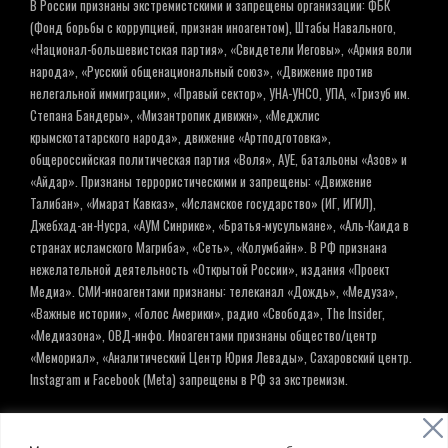
В России признаны экстремистскими и запрещены организации: ФБК
(Фонд борьбы с коррупцией, признан иноагентом), Штабы Навального,
«Национал-большевистская партия», «Свидетели Иеговы», «Армия воли
народа», «Русский общенациональный союз», «Движение против
нелегальной иммиграции», «Правый сектор», УНА-УНСО, УПА, «Тризуб им.
Степана Бандеры», «Мизантропик дивижн», «Меджлис
крымскотатарского народа», движение «Артподготовка»,
общероссийская политическая партия «Воля», АУЕ, батальоны «Азов» и
«Айдар». Признаны террористическими и запрещены: «Движение
Талибан», «Имарат Кавказ», «Исламское государство» (ИГ, ИГИЛ),
Джебхад-ан-Нусра, «АУМ Синрике», «Братья-мусульмане», «Аль-Каида в
странах исламского Магриба», «Сеть», «Колумбайн». В РФ признана
нежелательной деятельность «Открытой России», издания «Проект
Медиа». СМИ-иноагентами признаны: телеканал «Дождь», «Медуза»,
«Важные истории», «Голос Америки», радио «Свобода», The Insider,
«Медиазона», ОВД-инфо. Иноагентами признаны общество/центр
«Мемориал», «Аналитический Центр Юрия Левады», Сахаровский центр.
Instagram и Facebook (Metа) запрещены в РФ за экстремизм.
© ИНФОРМАЦИОННОЕ АГЕНТСТВО ЕЛЬ