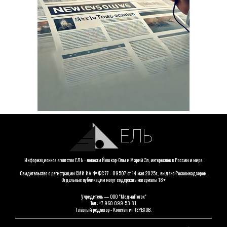
ЕЛЬ
Информационное агентство ЕЛЬ - новости Йошкар-Олы и Марий Эл, интересное в России и мире.
Свидетельство о регистрации СМИ ИА № ФС 77 - 89507 от 14 мая 2025г., выдано Роскомнадзором.
Отдельные публикации могут содержать материалы 18+
Учредитель — ООО "МедиаПоток"
Тел.: +7 960 099-53-81.
Главный редактор - Константин ТЕРЕХОВ.