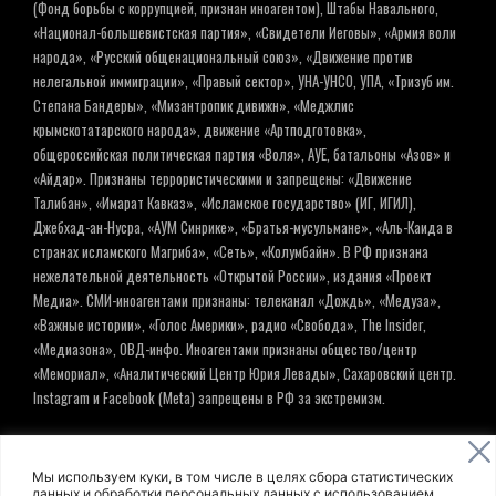
(Фонд борьбы с коррупцией, признан иноагентом), Штабы Навального,
«Национал-большевистская партия», «Свидетели Иеговы», «Армия воли
народа», «Русский общенациональный союз», «Движение против
нелегальной иммиграции», «Правый сектор», УНА-УНСО, УПА, «Тризуб им.
Степана Бандеры», «Мизантропик дивижн», «Меджлис
крымскотатарского народа», движение «Артподготовка»,
общероссийская политическая партия «Воля», АУЕ, батальоны «Азов» и
«Айдар». Признаны террористическими и запрещены: «Движение
Талибан», «Имарат Кавказ», «Исламское государство» (ИГ, ИГИЛ),
Джебхад-ан-Нусра, «АУМ Синрике», «Братья-мусульмане», «Аль-Каида в
странах исламского Магриба», «Сеть», «Колумбайн». В РФ признана
нежелательной деятельность «Открытой России», издания «Проект
Медиа». СМИ-иноагентами признаны: телеканал «Дождь», «Медуза»,
«Важные истории», «Голос Америки», радио «Свобода», The Insider,
«Медиазона», ОВД-инфо. Иноагентами признаны общество/центр
«Мемориал», «Аналитический Центр Юрия Левады», Сахаровский центр.
Instagram и Facebook (Metа) запрещены в РФ за экстремизм.
© ИНФОРМАЦИОННОЕ АГЕНТСТВО ЕЛЬ
Мы используем куки, в том числе в целях сбора статистических
данных и обработки персональных данных с использованием