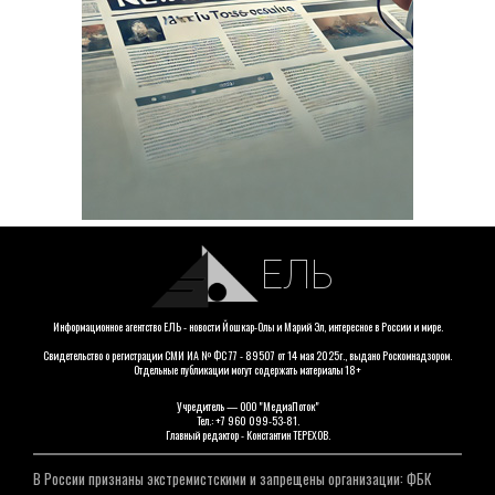
ЕЛЬ
Информационное агентство ЕЛЬ - новости Йошкар-Олы и Марий Эл, интересное в России и мире.
Свидетельство о регистрации СМИ ИА № ФС 77 - 89507 от 14 мая 2025г., выдано Роскомнадзором.
Отдельные публикации могут содержать материалы 18+
Учредитель — ООО "МедиаПоток"
Тел.: +7 960 099-53-81.
Главный редактор - Константин ТЕРЕХОВ.
В России признаны экстремистскими и запрещены организации: ФБК