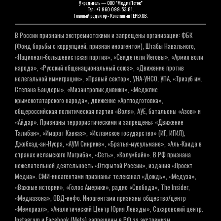
Учредитель — ООО "МедиаПоток"
Тел.: +7 960 099-53-81.
Главный редактор - Константин ТЕРЕХОВ.
В России признаны экстремистскими и запрещены организации: ФБК
(Фонд борьбы с коррупцией, признан иноагентом), Штабы Навального,
«Национал-большевистская партия», «Свидетели Иеговы», «Армия воли
народа», «Русский общенациональный союз», «Движение против
нелегальной иммиграции», «Правый сектор», УНА-УНСО, УПА, «Тризуб им.
Степана Бандеры», «Мизантропик дивижн», «Меджлис
крымскотатарского народа», движение «Артподготовка»,
общероссийская политическая партия «Воля», АУЕ, батальоны «Азов» и
«Айдар». Признаны террористическими и запрещены: «Движение
Талибан», «Имарат Кавказ», «Исламское государство» (ИГ, ИГИЛ),
Джебхад-ан-Нусра, «АУМ Синрике», «Братья-мусульмане», «Аль-Каида в
странах исламского Магриба», «Сеть», «Колумбайн». В РФ признана
нежелательной деятельность «Открытой России», издания «Проект
Медиа». СМИ-иноагентами признаны: телеканал «Дождь», «Медуза»,
«Важные истории», «Голос Америки», радио «Свобода», The Insider,
«Медиазона», ОВД-инфо. Иноагентами признаны общество/центр
«Мемориал», «Аналитический Центр Юрия Левады», Сахаровский центр.
Instagram и Facebook (Metа) запрещены в РФ за экстремизм.