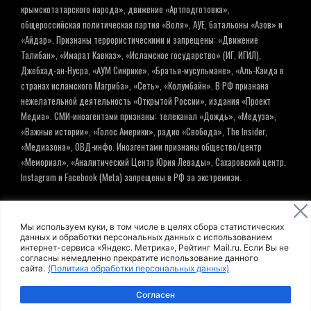
крымскотатарского народа», движение «Артподготовка»,
общероссийская политическая партия «Воля», АУЕ, батальоны «Азов» и
«Айдар». Признаны террористическими и запрещены: «Движение
Талибан», «Имарат Кавказ», «Исламское государство» (ИГ, ИГИЛ),
Джебхад-ан-Нусра, «АУМ Синрике», «Братья-мусульмане», «Аль-Каида в
странах исламского Магриба», «Сеть», «Колумбайн». В РФ признана
нежелательной деятельность «Открытой России», издания «Проект
Медиа». СМИ-иноагентами признаны: телеканал «Дождь», «Медуза»,
«Важные истории», «Голос Америки», радио «Свобода», The Insider,
«Медиазона», ОВД-инфо. Иноагентами признаны общество/центр
«Мемориал», «Аналитический Центр Юрия Левады», Сахаровский центр.
Instagram и Facebook (Metа) запрещены в РФ за экстремизм.
© ИНФОРМАЦИОННОЕ АГЕНТСТВО ЕЛЬ
Мы используем куки, в том числе в целях сбора статистических
данных и обработки персональных данных с использованием
интернет-сервиса «Яндекс. Метрика», Рейтинг Mail.ru. Если Вы не
Политика обработки персональных данных
согласны немедленно прекратите использование данного
сайта.
(Политика обработки персональных данных)
Пользовательское соглашение
Согласен