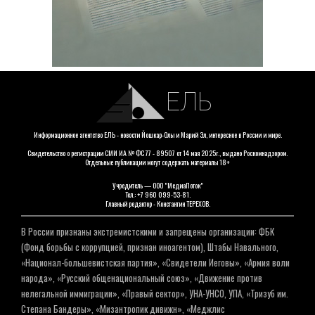
ЕЛЬ
Информационное агентство ЕЛЬ - новости Йошкар-Олы и Марий Эл, интересное в России и мире.
Свидетельство о регистрации СМИ ИА № ФС 77 - 89507 от 14 мая 2025г., выдано Роскомнадзором.
Отдельные публикации могут содержать материалы 18+
Учредитель — ООО "МедиаПоток"
Тел.: +7 960 099-53-81.
Главный редактор - Константин ТЕРЕХОВ.
В России признаны экстремистскими и запрещены организации: ФБК
(Фонд борьбы с коррупцией, признан иноагентом), Штабы Навального,
«Национал-большевистская партия», «Свидетели Иеговы», «Армия воли
народа», «Русский общенациональный союз», «Движение против
нелегальной иммиграции», «Правый сектор», УНА-УНСО, УПА, «Тризуб им.
Степана Бандеры», «Мизантропик дивижн», «Меджлис