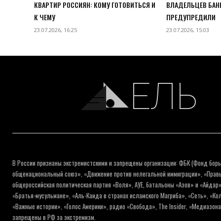
КВАРТИР РОССИЯН: КОМУ ГОТОВИТЬСЯ И
ВЛАДЕЛЬЦЕВ БАН
К ЧЕМУ
ПРЕДУПРЕДИЛИ
23.07.2026, 16:25
23.07.2026, 15:03
ЕЛЬ
В России признаны экстремистскими и запрещены организации: ФБК (Фонд борь
общенациональный союз», «Движение против нелегальной иммиграции», «Правый
общероссийская политическая партия «Воля», АУЕ, батальоны «Азов» и «Айдар»
«Братья-мусульмане», «Аль-Каида в странах исламского Магриба», «Сеть», «К
«Важные истории», «Голос Америки», радио «Свобода», The Insider, «Медиазон
запрещены в РФ за экстремизм.