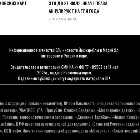
КОВСКИХ КАРТ
ЭТО ДО 27 ИЮЛЯ. ИНАЧЕ ПРАВА
АННУЛИРУЮТ НА ТРИ ГОДА
23.07.2026, 14:10
Информационное агентство ЕЛЬ - новости Йошкар-Олы и Марий Эл,
интересное в России и мире.
Свидетельство о регистрации СМИ ИА № ФС 77 - 89507 от 14 мая
2025г., выдано Роскомнадзором.
Отдельные публикации могут содержать материалы 18+
бы с коррупцией, признан иноагентом), Штабы Навального, «Национал-большевистск
 сектор», УНА-УНСО, УПА, «Тризуб им. Степана Бандеры», «Мизантропик дивижн», 
. Признаны террористическими и запрещены: «Движение Талибан», «Имарат Кавказ»,
олумбайн». В РФ признана нежелательной деятельность «Открытой России», издани
а», ОВД-инфо. Иноагентами признаны общество/центр «Мемориал», «Аналитический Ц