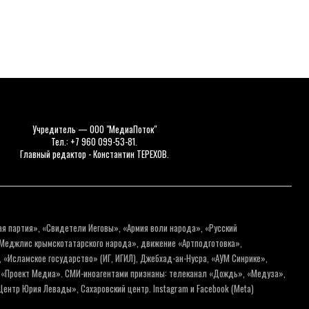
Учредитель — ООО "МедиаПоток"
Тел.: +7 960 099-53-81.
Главный редактор - Константин ТЕРЕХОВ.
ая партия», «Свидетели Иеговы», «Армия воли народа», «Русский
«Меджлис крымскотатарского народа», движение «Артподготовка»,
 «Исламское государство» (ИГ, ИГИЛ), Джебхад-ан-Нусра, «АУМ Синрике»,
я «Проект Медиа». СМИ-иноагентами признаны: телеканал «Дождь», «Медуза»,
ентр Юрия Левады», Сахаровский центр. Instagram и Facebook (Metа)