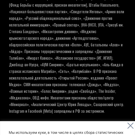
(Фонд борьбы с коррупцией, признан иноагентом), Штабы Навального,
«Национал-большевистская партия», «Свидетели Иеговы», «Армия воли
народа», «Русский общенациональный союз», «Движение против
нелегальной иммиграции», «Правый сектор», УНА-УНСО, УПА, «Тризуб им.
Степана Бандеры», «Мизантропик дивижн», «Меджлис
крымскотатарского народа», движение «Артподготовка»,
общероссийская политическая партия «Воля», АУЕ, батальоны «Азов» и
«Айдар». Признаны террористическими и запрещены: «Движение
Талибан», «Имарат Кавказ», «Исламское государство» (ИГ, ИГИЛ),
Джебхад-ан-Нусра, «АУМ Синрике», «Братья-мусульмане», «Аль-Каида в
странах исламского Магриба», «Сеть», «Колумбайн». В РФ признана
нежелательной деятельность «Открытой России», издания «Проект
Медиа». СМИ-иноагентами признаны: телеканал «Дождь», «Медуза»,
«Важные истории», «Голос Америки», радио «Свобода», The Insider,
«Медиазона», ОВД-инфо. Иноагентами признаны общество/центр
«Мемориал», «Аналитический Центр Юрия Левады», Сахаровский центр.
Instagram и Facebook (Metа) запрещены в РФ за экстремизм.
© ИНФОРМАЦИОННОЕ АГЕНТСТВО ЕЛЬ
Мы используем куки, в том числе в целях сбора статистических