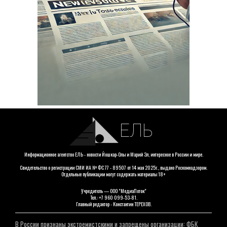
ЕЛЬ
Информационное агентство ЕЛЬ - новости Йошкар-Олы и Марий Эл, интересное в России и мире.
Свидетельство о регистрации СМИ ИА № ФС 77 - 89507 от 14 мая 2025г., выдано Роскомнадзором.
Отдельные публикации могут содержать материалы 18+
Учредитель — ООО "МедиаПоток"
Тел.: +7 960 099-53-81.
Главный редактор - Константин ТЕРЕХОВ.
В России признаны экстремистскими и запрещены организации: ФБК