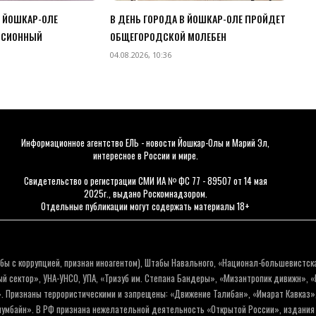
В ЙОШКАР-ОЛЕ
В ДЕНЬ ГОРОДА В ЙОШКАР-ОЛЕ ПРОЙДЕТ
РСИОННЫЙ
ОБЩЕГОРОДСКОЙ МОЛЕБЕН
04.08.2026, 10:36
Информационное агентство ЕЛЬ - новости Йошкар-Олы и Марий Эл,
интересное в России и мире.
Свидетельство о регистрации СМИ ИА № ФС 77 - 89507 от 14 мая
2025г., выдано Роскомнадзором.
Отдельные публикации могут содержать материалы 18+
бы с коррупцией, признан иноагентом), Штабы Навального, «Национал-большевистск
 сектор», УНА-УНСО, УПА, «Тризуб им. Степана Бандеры», «Мизантропик дивижн», 
. Признаны террористическими и запрещены: «Движение Талибан», «Имарат Кавказ»,
олумбайн». В РФ признана нежелательной деятельность «Открытой России», издани