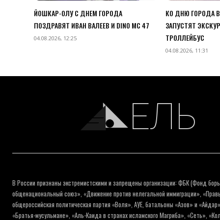
ЙОШКАР-ОЛУ С ДНЕМ ГОРОДА
КО ДНЮ ГОРОДА 
ПОЗДРАВЯТ ИВАН ВАЛЕЕВ И DINO MC 47
ЗАПУСТЯТ ЭКСКУ
ТРОЛЛЕЙБУС
04.08.2026, 12:25
04.08.2026, 11:31
ЕЛЬ
В России признаны экстремистскими и запрещены организации: ФБК (Фонд борь
общенациональный союз», «Движение против нелегальной иммиграции», «Правый
общероссийская политическая партия «Воля», АУЕ, батальоны «Азов» и «Айдар»
«Братья-мусульмане», «Аль-Каида в странах исламского Магриба», «Сеть», «К