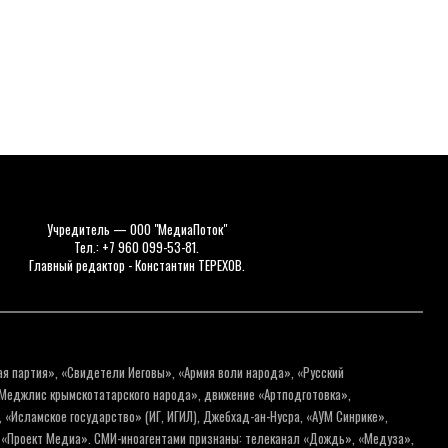
Учредитель — ООО "МедиаПоток"
Тел.: +7 960 099-53-81.
Главный редактор - Константин ТЕРЕХОВ.
ая партия», «Свидетели Иеговы», «Армия воли народа», «Русский
«Меджлис крымскотатарского народа», движение «Артподготовка»,
 «Исламское государство» (ИГ, ИГИЛ), Джебхад-ан-Нусра, «АУМ Синрике»,
я «Проект Медиа». СМИ-иноагентами признаны: телеканал «Дождь», «Медуза»,