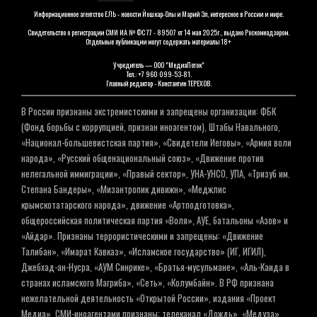
Информационное агентство ЕЛЬ - новости Йошкар-Олы и Марий Эл, интересное в России и мире.
Свидетельство о регистрации СМИ ИА № ФС 77 - 89507 от 14 мая 2025г., выдано Роскомнадзором.
Отдельные публикации могут содержать материалы 18+
Учредитель — ООО "МедиаПоток"
Тел.: +7 960 099-53-81.
Главный редактор - Константин ТЕРЕХОВ.
В России признаны экстремистскими и запрещены организации: ФБК
(Фонд борьбы с коррупцией, признан иноагентом), Штабы Навального,
«Национал-большевистская партия», «Свидетели Иеговы», «Армия воли
народа», «Русский общенациональный союз», «Движение против
нелегальной иммиграции», «Правый сектор», УНА-УНСО, УПА, «Тризуб им.
Степана Бандеры», «Мизантропик дивижн», «Меджлис
крымскотатарского народа», движение «Артподготовка»,
общероссийская политическая партия «Воля», АУЕ, батальоны «Азов» и
«Айдар». Признаны террористическими и запрещены: «Движение
Талибан», «Имарат Кавказ», «Исламское государство» (ИГ, ИГИЛ),
Джебхад-ан-Нусра, «АУМ Синрике», «Братья-мусульмане», «Аль-Каида в
странах исламского Магриба», «Сеть», «Колумбайн». В РФ признана
нежелательной деятельность «Открытой России», издания «Проект
Медиа». СМИ-иноагентами признаны: телеканал «Дождь», «Медуза»,