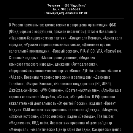
Учредитель — ООО "МедиаПоток"
Тел.: +7 960 099-53-81.
Главный редактор - Константин ТЕРЕХОВ.
В России признаны экстремистскими и запрещены организации: ФБК
(Фонд борьбы с коррупцией, признан иноагентом), Штабы Навального,
«Национал-большевистская партия», «Свидетели Иеговы», «Армия воли
народа», «Русский общенациональный союз», «Движение против
нелегальной иммиграции», «Правый сектор», УНА-УНСО, УПА, «Тризуб им.
Степана Бандеры», «Мизантропик дивижн», «Меджлис
крымскотатарского народа», движение «Артподготовка»,
общероссийская политическая партия «Воля», АУЕ, батальоны «Азов» и
«Айдар». Признаны террористическими и запрещены: «Движение
Талибан», «Имарат Кавказ», «Исламское государство» (ИГ, ИГИЛ),
Джебхад-ан-Нусра, «АУМ Синрике», «Братья-мусульмане», «Аль-Каида в
странах исламского Магриба», «Сеть», «Колумбайн». В РФ признана
нежелательной деятельность «Открытой России», издания «Проект
Медиа». СМИ-иноагентами признаны: телеканал «Дождь», «Медуза»,
«Важные истории», «Голос Америки», радио «Свобода», The Insider,
«Медиазона», ОВД-инфо. Иноагентами признаны общество/центр
«Мемориал», «Аналитический Центр Юрия Левады», Сахаровский центр.